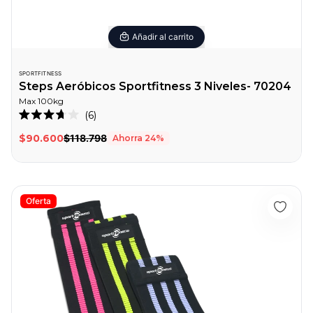
Añadir al carrito
SPORTFITNESS
Steps Aeróbicos Sportfitness 3 Niveles- 70204
Max
100
kg
6
Calificado
3.7
$90.600
$118.798
Ahorra
24
%
de
5
estrellas
Set de Bandas Elásticas En Tela - Sportfitness
Oferta