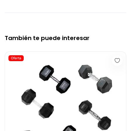
También te puede interesar
Mancuerna Encauchetada Hexagonal – De 4lb A 80lb
Oferta