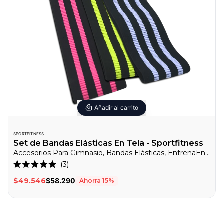
Añadir al carrito
SPORTFITNESS
Set de Bandas Elásticas En Tela - Sportfitness
Accesorios Para Gimnasio, Bandas Elásticas, EntrenaEnCasa
3
Calificado
5.0
$49.546
$58.290
Ahorra
15
%
de
5
estrellas