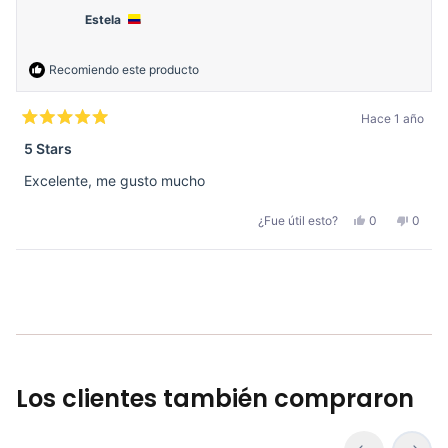
Estela
Recomiendo este producto
Hace 1 año
Calificado
5
5 Stars
de
5
Excelente, me gusto mucho
estrellas
Sí,
No,
¿Fue útil esto?
0
0
esta
personas
esta
perso
reseña
votaron
reseñ
votar
de
sí
de
no
Estela
Estela
Cargando...
fue
no
útil.
fue
útil.
Los clientes también compraron