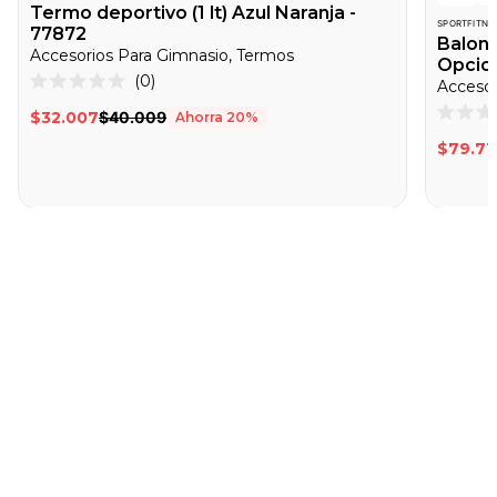
Termo deportivo (1 lt) Azul Naranja -
SPORTFITNE
77872
Balone
Accesorios Para Gimnasio, Termos
Opcion
Haz
0
Accesor
Calificado
clic
0
$32.007
$40.009
Ahorra
20
%
de
Califica
para
5
0
$79.71
desplazarte
estrellas
de
5
a
estrella
las
reseñas