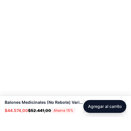
Balones Medicinales (No Rebote) Varias Opciones 4KG A 15KG – Sport Fitness 9105
Agregar al carrito
$44.574,00
$52.441,00
Ahorra
15
%
Footer