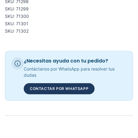
SKU: 71298
Balones Medicinales De Rebote Varias Opciones – Sport Fitness
SKU: 71299
COP 79,719.00
SKU: 71300
SKU: 71301
SKU: 71302
Pesas Tobilleras - Sportfitness 71186
COP 46,832.00
¿Necesitas ayuda con tu pedido?
Contáctanos por WhatsApp para resolver tus
dudas
Balones Medicinales Con Agarre Varias Opciones De 3kg a 7kg
CONTACTAR POR WHATSAPP
COP 67,718.00