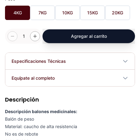
4KG
7KG
10KG
15KG
20KG
1
Agregar al carrito
Especificaciones Técnicas
Plegable
No
Equípate al completo
Requiere electricidad
No
Descripción
Termo deportivo (1 lt) Azul Naranja - 77872
COP 32,007.00
Descripción balones medicinales:
Balón de peso
Material: caucho de alta resistencia
No es de rebote