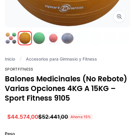
Zoom i
Inicio
Accesorios para Gimnasio y Fitness
SPORTFITNESS
Balones Medicinales (No Rebote)
Varias Opciones 4KG A 15KG –
Sport Fitness 9105
$44.574,00
$52.441,00
Ahorra
15
%
Peso