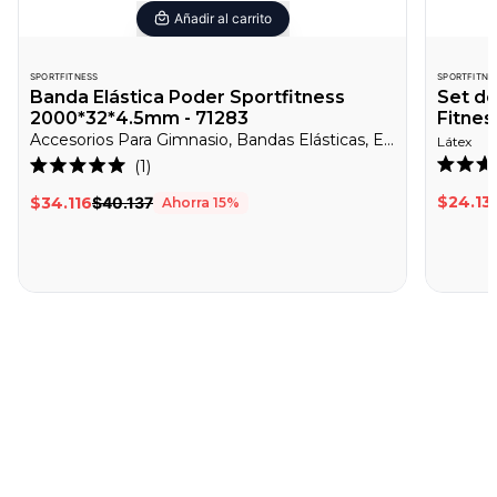
Añadir al carrito
SPORTFITNESS
SPORTFITNE
Banda Elástica Poder Sportfitness
Set de
2000*32*4.5mm - 71283
Fitnes
Accesorios Para Gimnasio, Bandas Elásticas, EntrenaEnCasa
Látex
Haz
1
Califica
Calificado
clic
2.6
5.0
$24.13
$34.116
$40.137
Ahorra
15
%
de
de
para
5
5
desplazarte
estrella
estrellas
a
las
reseñas