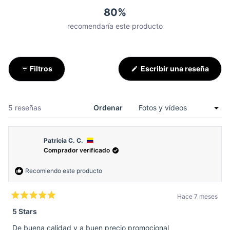
4
0
0
0
1
80%
recomendaría este producto
(Se
Filtros
Escribir una reseña
abre
en
una
nueva
venta
Cargando...
5 reseñas
Ordenar
Patricia C. C.
Comprador verificado
Recomiendo este producto
Hace 7 meses
Calificado
5
5 Stars
de
5
De buena calidad y a buen precio promocional