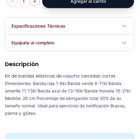
1
Agregar al carrito
Especificaciones Técnicas
Plegable
No
Equípate al completo
Requiere electricidad
No
Descripción
Banda Elástica Poder Sportfitness 2000*32*4.5mm - 71283
COP 34,116.00
Kit de bandas elásticas de caucho cerradas cortas
Dimensiones: Banda roja 1-6kl Banda verde 6-11kl Banda
amarilla 11-13kl Banda azul de 13-16kl Banda morada 16-21kl
Medida: 26 cm Porcentaje de elongación total 30% de su
tamaño normal. Ideal para ejercicios de tonificación Brazos,
Set de Bandas Elásticas x 5 Sport Fitness-71728
pierna y glúteo.
COP 24,132.00