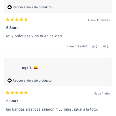
útil.
fue
útil.
Recomiendo este producto
Hace 11 meses
Calificado
5
5 Stars
de
5
Muy prácticas y de buen calidad
estrellas
Sí,
No,
¿Fue útil esto?
0
0
esta
personas
esta
perso
reseña
votaron
reseñ
votar
de
sí
de
no
Gladys
Glady
A.
A.
fue
no
olga T.
útil.
fue
útil.
Recomiendo este producto
Hace 1 año
Calificado
5
5 Stars
de
5
las bandas elasticas salieron muy bien , igual a la foto.
estrellas