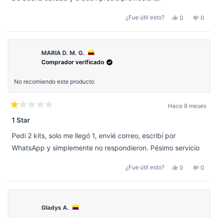
estrellas
Sí,
No,
¿Fue útil esto?
0
0
esta
personas
esta
perso
reseña
votaron
reseñ
votar
de
sí
de
no
Patricia
Patric
C.
C.
C.
C.
MARIA D. M. G.
fue
no
Comprador verificado
útil.
fue
útil.
No recomiendo este producto
Hace 8 meses
Calificado
1
1 Star
de
5
Pedi 2 kits, solo me llegó 1, envié correo, escribí por
estrellas
WhatsApp y simplemente no respondieron. Pésimo servicio
Sí,
No,
¿Fue útil esto?
0
0
esta
personas
esta
perso
reseña
votaron
reseñ
votar
de
sí
de
no
MARIA
MARI
D.
D.
M.
M.
Gladys A.
G.
G.
fue
no