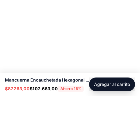
Mancuerna Encauchetada Hexagonal – De 4lb A 80lb
Agregar al carrito
$87.263,00
$102.663,00
Ahorra
15
%
Footer
Sobre Tienda Fitness
Sociales
Contacto
Instagram