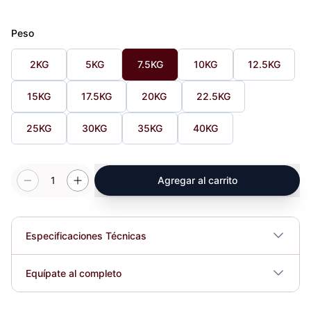
Peso
2KG
5KG
7.5KG
10KG
12.5KG
15KG
17.5KG
20KG
22.5KG
25KG
30KG
35KG
40KG
1
Agregar al carrito
Especificaciones Técnicas
Plegable
No
Equípate al completo
Requiere electricidad
No