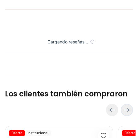
Cargando reseñas...
Los clientes también compraron
Steps Aeróbicos Sportfitness 3 Niveles- 70204
Mancuerna
Oferta
Institucional
Oferta