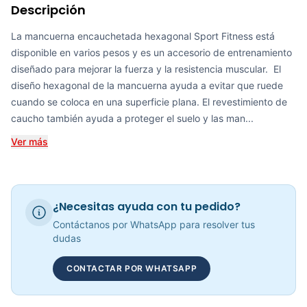
Descripción
Steps Aeróbicos Sportfitness 3 Niveles- 70204
COP 90,600.00
La mancuerna encauchetada hexagonal Sport Fitness está
disponible en varios pesos y es un accesorio de entrenamiento
diseñado para mejorar la fuerza y la resistencia muscular. El
diseño hexagonal de la mancuerna ayuda a evitar que ruede
cuando se coloca en una superficie plana. El revestimiento de
Mancuerna Encauchetada En Vinilo – Sportfitness
caucho también ayuda a proteger el suelo y las man...
COP 6,497.00
Ver más
Lazo Para Saltar Cuero Balineras JR2415 - Sport Fitness 71151
¿Necesitas ayuda con tu pedido?
COP 27,258.00
Contáctanos por WhatsApp para resolver tus
dudas
CONTACTAR POR WHATSAPP
Mancuerna Hexagonal En Neopreno Sportfitness Varias Opciones
COP 6,669.00