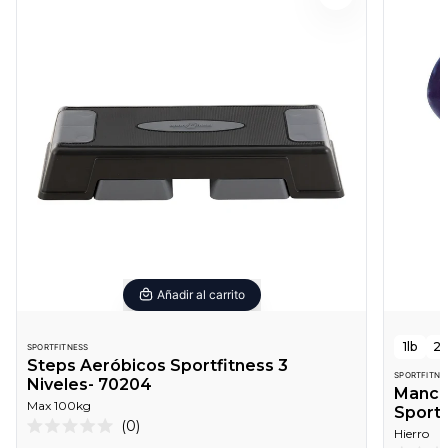
Añadir al carrito
1lb
2l
SPORTFITNESS
Steps Aeróbicos Sportfitness 3
SPORTFITNE
Niveles- 70204
Mancue
Max
100
kg
Sportf
Haz
0
Hierro
Calificado
clic