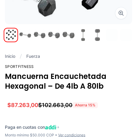
Zoom i
Inicio
Fuerza
SPORTFITNESS
Mancuerna Encauchetada
Hexagonal – De 4lb A 80lb
$87.263,00
$102.663,00
Ahorra
15
%
addi
Paga en cuotas con
→
Monto mínimo $50.000 COP •
Ver condiciones