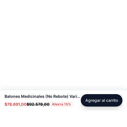
Balones Medicinales (No Rebote) Varias Opciones 4KG A 15KG – Sport Fitness 9105
Agregar al carrito
$78.691,00
$92.578,00
Ahorra
15
%
Footer