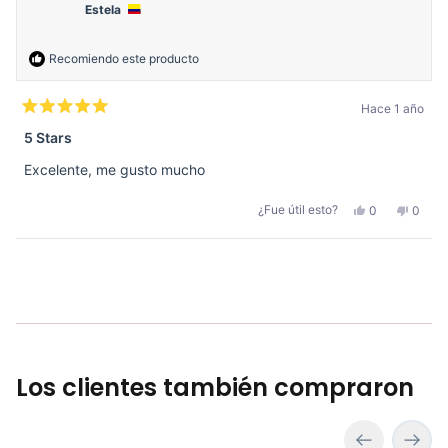
Estela
Recomiendo este producto
Hace 1 año
Calificado
5
5 Stars
de
5
Excelente, me gusto mucho
estrellas
Sí,
No,
¿Fue útil esto?
0
0
esta
personas
esta
perso
reseña
votaron
reseñ
votar
de
sí
de
no
Estela
Estela
Cargando...
fue
no
útil.
fue
útil.
Los clientes también compraron