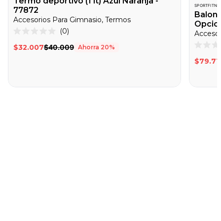
Termo deportivo (1 lt) Azul Naranja -
SPORTFITNE
77872
Balone
Accesorios Para Gimnasio, Termos
Opcion
Haz
0
Accesor
Calificado
clic
0
$32.007
$40.009
Ahorra
20
%
de
Califica
para
5
0
$79.71
desplazarte
estrellas
de
5
a
estrella
las
reseñas