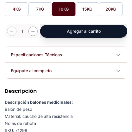
4KG
7KG
10KG
15KG
20KG
1
Agregar al carrito
Especificaciones Técnicas
Plegable
No
Equípate al completo
Requiere electricidad
No
Descripción
Termo deportivo (1 lt) Azul Naranja - 77872
COP 32,007.00
Descripción balones medicinales:
Balón de peso
Material: caucho de alta resistencia
No es de rebote
SKU: 71298
Balones Medicinales De Rebote Varias Opciones – Sport Fitness