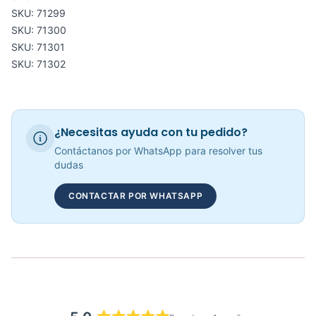
SKU: 71299
COP 79,719.00
SKU: 71300
SKU: 71301
SKU: 71302
Pesas Tobilleras - Sportfitness 71186
COP 46,832.00
¿Necesitas ayuda con tu pedido?
Contáctanos por WhatsApp para resolver tus
dudas
Balones Medicinales Con Agarre Varias Opciones De 3kg a 7kg
CONTACTAR POR WHATSAPP
COP 67,718.00