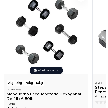
Añadir al carrito
2kg
5kg
7.5kg
10kg
+
9
SPORTFITNE
Steps 
SPORTFITNESS
Fitne
Mancuerna Encauchetada Hexagonal –
De 4lb A 80lb
Hierro
Califica