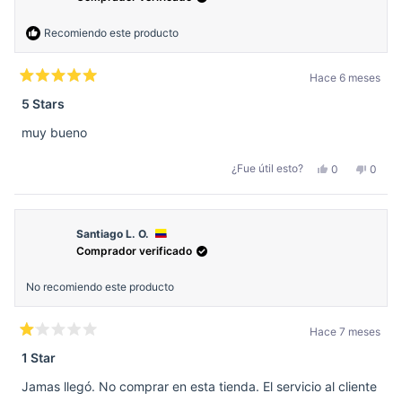
Recomiendo este producto
Hace 6 meses
Calificado
5
5 Stars
de
5
muy bueno
estrellas
Sí,
No,
¿Fue útil esto?
0
0
esta
personas
esta
perso
reseña
votaron
reseñ
votar
de
sí
de
no
Carlos
Carlos
G.
G.
fue
no
Santiago L. O.
útil.
fue
Comprador verificado
útil.
No recomiendo este producto
Hace 7 meses
Calificado
1
1 Star
de
5
Jamas llegó. No comprar en esta tienda. El servicio al cliente
estrellas