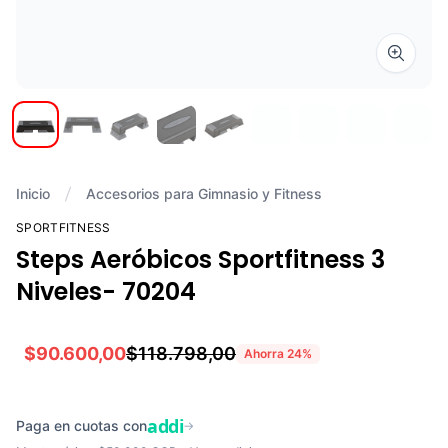
Zoom i
Inicio
Accesorios para Gimnasio y Fitness
SPORTFITNESS
Steps Aeróbicos Sportfitness 3
Niveles- 70204
$90.600,00
$118.798,00
Ahorra
24
%
addi
Paga en cuotas con
→