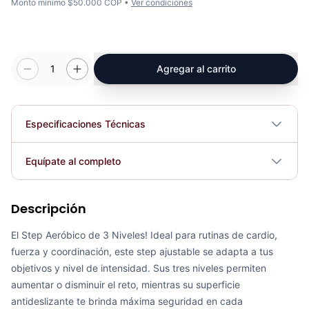
Monto mínimo $50.000 COP •
Ver condiciones
1
Agregar al carrito
Especificaciones Técnicas
Profundidad: 28.7cm Ancho: 70.2cm
Equípate al completo
Dimensiones
Alto 1 nivel:12cm Alto 2 nivel:17.5cm
Alto 3 nivel: 22cm
Descripción
Mancuerna Encauchetada Hexagonal – De 4lb A 80lb
Plegable
No
COP 26,059.00
El Step Aeróbico de 3 Niveles! Ideal para rutinas de cardio,
fuerza y coordinación, este step ajustable se adapta a tus
Requiere electricidad
No
objetivos y nivel de intensidad. Sus tres niveles permiten
aumentar o disminuir el reto, mientras su superficie
antideslizante te brinda máxima seguridad en cada
Steps Aeróbicos SP3002 - Sport Fitness 70345