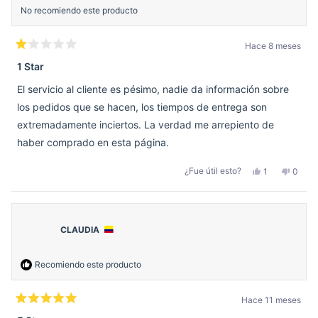
útil.
No recomiendo este producto
Hace 8 meses
Calificado
1
1 Star
de
5
El servicio al cliente es pésimo, nadie da información sobre
estrellas
los pedidos que se hacen, los tiempos de entrega son
extremadamente inciertos. La verdad me arrepiento de
haber comprado en esta página.
Sí,
No,
¿Fue útil esto?
1
0
esta
persona
esta
perso
reseña
votó
reseñ
votar
de
sí
de
no
Edith
Edith
M.
M.
M.
M.
CLAUDIA
fue
no
útil.
fue
útil.
Recomiendo este producto
Hace 11 meses
Calificado
5