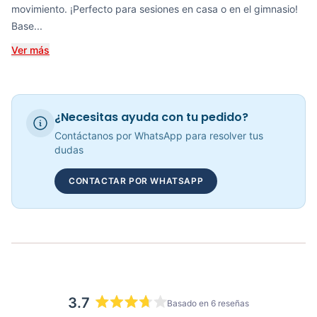
movimiento. ¡Perfecto para sesiones en casa o en el gimnasio!
COP 308,421.00
Base...
Ver más
Colchoneta Profesional CS fitness
COP 85,000.00
¿Necesitas ayuda con tu pedido?
Contáctanos por WhatsApp para resolver tus
dudas
Steps Aeróbicos SP1008 - Sport Fitness 70295
CONTACTAR POR WHATSAPP
COP 325,900.00
3.7
Basado en 6 reseñas
Calificado