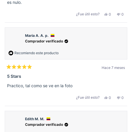
es nulo.
Sí,
No,
¿Fue útil esto?
0
0
esta
personas
esta
perso
reseña
votaron
reseñ
votar
de
sí
de
no
Santiago
Santi
L.
L.
O.
O.
Maria A. A. p.
fue
no
Comprador verificado
útil.
fue
útil.
Recomiendo este producto
Hace 7 meses
Calificado
5
5 Stars
de
5
Practico, tal como se ve en la foto
estrellas
Sí,
No,
¿Fue útil esto?
0
0
esta
personas
esta
perso
reseña
votaron
reseñ
votar
de
sí
de
no
Maria
Maria
A.
A.
A.
A.
Edith M. M.
p.
p.
Comprador verificado
fue
no
útil.
fue