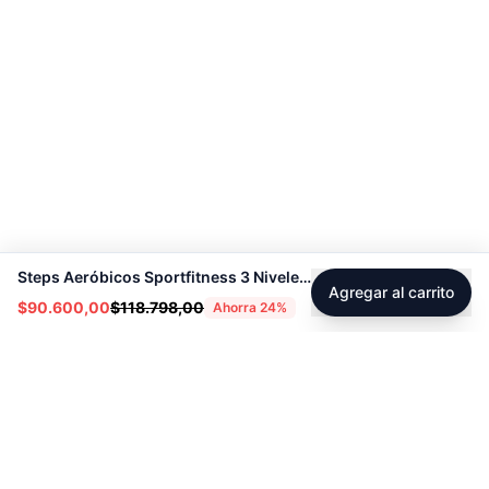
Steps Aeróbicos Sportfitness 3 Niveles- 70204
Agregar al carrito
$90.600,00
$118.798,00
Ahorra
24
%
Footer
Sobre Tienda Fitness
Sociales
Contacto
Instagram