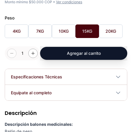
Monto mínimo $50.000 COP •
Ver condiciones
Peso
4KG
7KG
10KG
15KG
20KG
1
Agregar al carrito
Especificaciones Técnicas
Plegable
No
Equípate al completo
Requiere electricidad
No
Descripción
Termo deportivo (1 lt) Azul Naranja - 77872
COP 32,007.00
Descripción balones medicinales:
Balón de peso