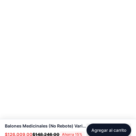
Balones Medicinales (No Rebote) Varias Opciones 4KG A 15KG – Sport Fitness 9105
Agregar al carrito
$126.009,00
$148.246,00
Ahorra
15
%