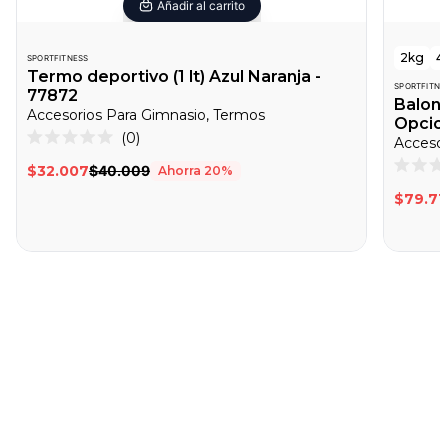
Añadir al carrito
2kg
4
SPORTFITNESS
Termo deportivo (1 lt) Azul Naranja -
SPORTFITNE
77872
Balone
Accesorios Para Gimnasio, Termos
Opcion
Haz
0
Accesor
Calificado
clic
0
$32.007
$40.009
Ahorra
20
%
de
Califica
para
5
0
$79.71
desplazarte
estrellas
de
5
a
estrella
las
reseñas