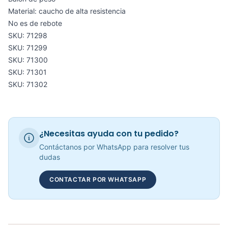
Material: caucho de alta resistencia
No es de rebote
SKU: 71298
Balones Medicinales De Rebote Varias Opciones – Sport Fitness
SKU: 71299
COP 79,719.00
SKU: 71300
SKU: 71301
SKU: 71302
Pesas Tobilleras - Sportfitness 71186
COP 46,832.00
¿Necesitas ayuda con tu pedido?
Contáctanos por WhatsApp para resolver tus
dudas
Balones Medicinales Con Agarre Varias Opciones De 3kg a 7kg
CONTACTAR POR WHATSAPP
COP 67,718.00