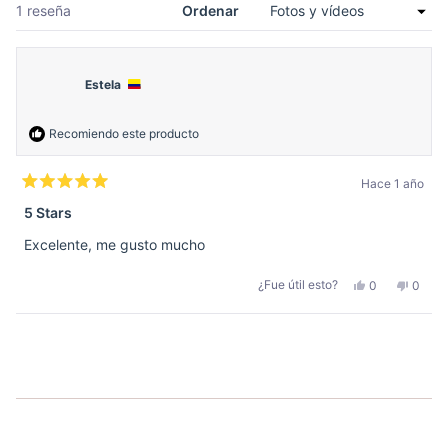
venta
Cargando...
1 reseña
Ordenar
Estela
Recomiendo este producto
Hace 1 año
Calificado
5
5 Stars
de
5
Excelente, me gusto mucho
estrellas
Sí,
No,
¿Fue útil esto?
0
0
esta
personas
esta
perso
reseña
votaron
reseñ
votar
de
sí
de
no
Estela
Estela
Cargando...
fue
no
útil.
fue
útil.