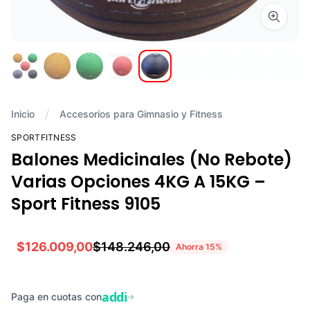
Zoom i
Inicio
Accesorios para Gimnasio y Fitness
SPORTFITNESS
Balones Medicinales (No Rebote)
Varias Opciones 4KG A 15KG –
Sport Fitness 9105
$126.009,00
$148.246,00
Ahorra
15
%
addi
Paga en cuotas con
→