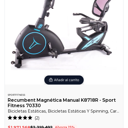
Añadir al carrito
SPORTFITNESS
Recumbent Magnética Manual K8718R - Sport
Fitness 70330
Bicicletas Estáticas, Bicicletas Estáticas Y Spinning, Cardio
2
Calificado
5.0
$1.971.568
$2.319.492
Ahorra
15
%