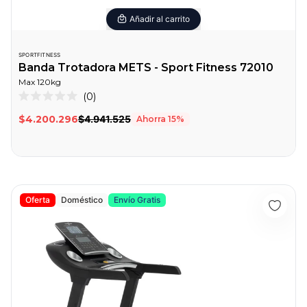
Añadir al carrito
SPORTFITNESS
Banda Trotadora METS - Sport Fitness 72010
Max
120
kg
0
Calificado
0
$4.200.296
$4.941.525
Ahorra
15
%
de
5
estrellas
Banda Trotadora REIMS - Sport Fitness 72029
Oferta
Doméstico
Envío Gratis