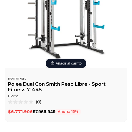
Añadir al carrito
SPORTFITNESS
Polea Dual Con Smith Peso Libre - Sport
Fitness 71445
Hierro
0
Calificado
0
$6.771.906
$7.966.949
Ahorra
15
%
de
5
estrellas