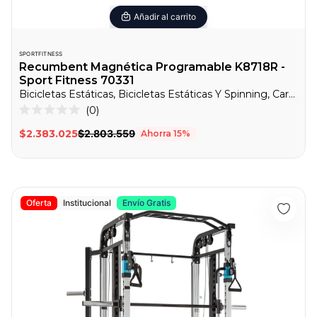
Añadir al carrito
SPORTFITNESS
Recumbent Magnética Programable K8718R -
Sport Fitness 70331
Bicicletas Estáticas, Bicicletas Estáticas Y Spinning, Cardio
0
Calificado
0
$2.383.025
$2.803.559
Ahorra
15
%
de
5
estrellas
Polea Dual Con Smith Peso Libre - Sport Fitness 71445
Oferta
Institucional
Envío Gratis