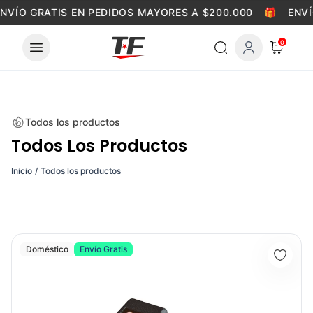
Skip to content
NVÍO GRATIS EN PEDIDOS MAYORES A $200.000
🎁
ENVÍ
0
Todos los productos
Todos Los Productos
Inicio
/
Todos los productos
SET DE PESAS 20KG COLOR EVOLUTION -
Doméstico
Envío Gratis