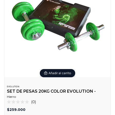
Añadir al carrito
EVOLUTION
SET DE PESAS 20KG COLOR EVOLUTION -
Hierro
0
Calificado
0
$259.000
de