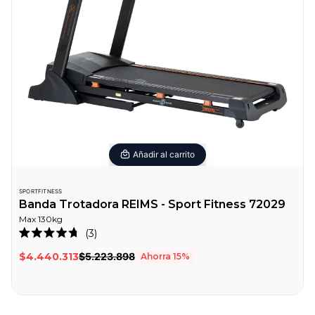
Añadir al carrito
SPORTFITNESS
Banda Trotadora REIMS - Sport Fitness 72029
Max
130
kg
3
Calificado
4.7
$4.440.313
$5.223.898
Ahorra
15
%
de
5
estrellas