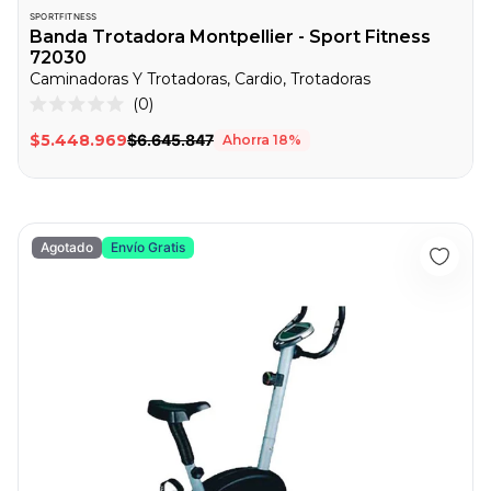
SPORTFITNESS
Banda Trotadora Montpellier - Sport Fitness
72030
Caminadoras Y Trotadoras, Cardio, Trotadoras
0
Calificado
0
$5.448.969
$6.645.847
Ahorra
18
%
de
5
estrellas
Bicicleta Estática Magnética WT-5.1 - Sport Fitness 60033
Agotado
Envío Gratis