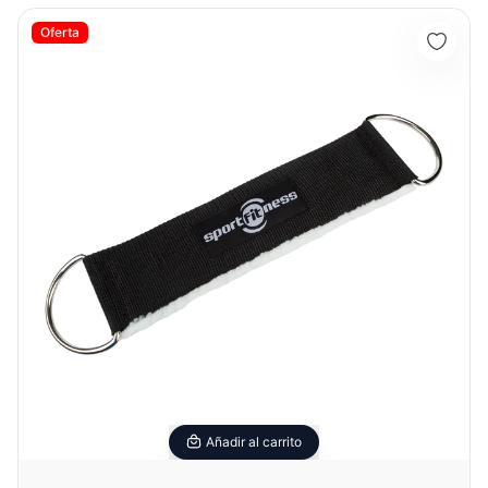
Arnés Tobillo Nylon Profesional AS2001 - Sport Fitness71182
Oferta
Añadir al carrito