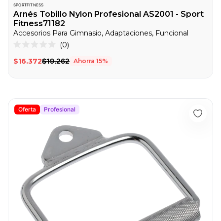
SPORTFITNESS
Arnés Tobillo Nylon Profesional AS2001 - Sport
Fitness71182
Accesorios Para Gimnasio, Adaptaciones, Funcional
0
Calificado
0
$16.372
$19.262
Ahorra
15
%
de
5
estrellas
Arnés De Mano Sencillo KFEP-11 - Sport Fitness 71122
Oferta
Profesional