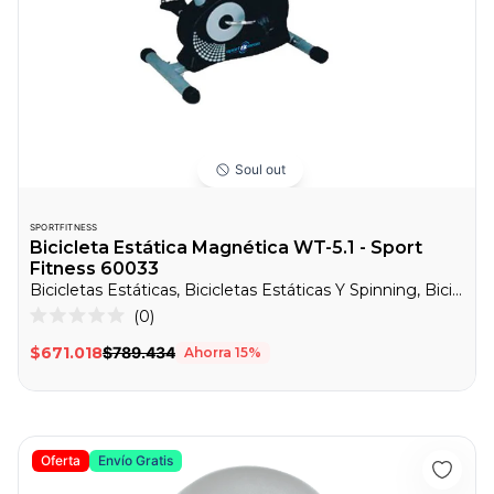
Soul out
SPORTFITNESS
Bicicleta Estática Magnética WT-5.1 - Sport
Fitness 60033
Bicicletas Estáticas, Bicicletas Estáticas Y Spinning, Bicicletas Spinning
0
Calificado
0
$671.018
$789.434
Ahorra
15
%
de
5
estrellas
Recumbent Magnética Manual 8.4G - Sport Fitness 60054
Oferta
Envío Gratis