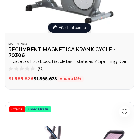
Añadir al carrito
SPORTFITNESS
RECUMBENT MAGNÉTICA KRANK CYCLE -
70306
Bicicletas Estáticas, Bicicletas Estáticas Y Spinning, Cardio
0
Calificado
0
$1.585.826
$1.865.678
Ahorra
15
%
de
5
estrellas
Recumbent Magnética Manual K8718R - Sport Fitness 70330
Oferta
Envío Gratis