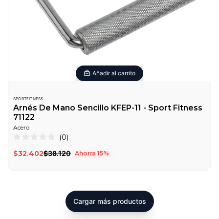
Añadir al carrito
SPORTFITNESS
Arnés De Mano Sencillo KFEP-11 - Sport Fitness
71122
Acero
0
Calificado
0
$32.402
$38.120
Ahorra
15
%
de
5
estrellas
Cargar más productos