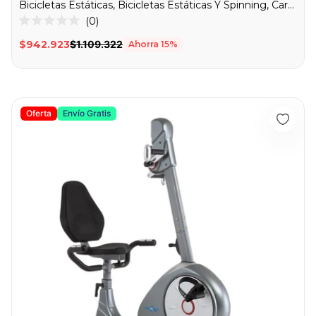
Bicicletas Estáticas, Bicicletas Estáticas Y Spinning, Cardio
0
Calificado
0
$942.923
$1.109.322
Ahorra
15
%
de
5
estrellas
RECUMBENT MAGNÉTICA KRANK CYCLE - 70306
Oferta
Envío Gratis