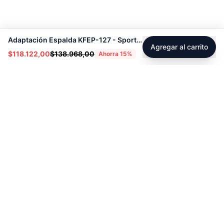
Adaptación Espalda KFEP-127 - Sport Fitness 71125
Agregar al carrito
$118.122,00
$138.968,00
Ahorra
15
%
Footer
Sobre Tienda Fitness
Sociales
Contacto
Instagram
Servicio técnico
Facebook
Blog
youtube
Tiktok
Whatsapp
Políticas
Contacto