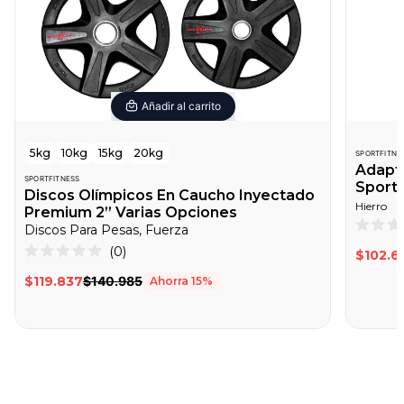
Añadir al carrito
5kg
10kg
15kg
20kg
SPORTFITNE
Adapta
SPORTFITNESS
Sport 
Discos Olímpicos En Caucho Inyectado
Hierro
Premium 2” Varias Opciones
Discos Para Pesas, Fuerza
Califica
0
Haz
0
$102.6
de
Calificado
clic
5
0
$119.837
$140.985
Ahorra
15
%
estrella
de
para
5
desplazarte
estrellas
a
las
reseñas