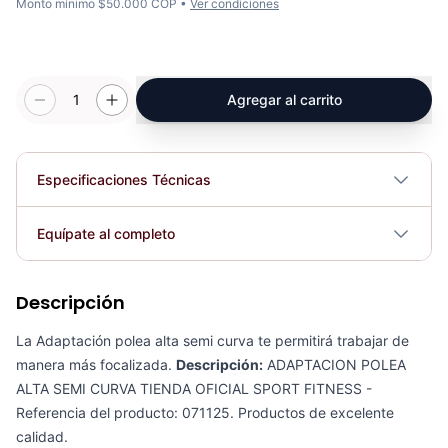
Monto mínimo $50.000 COP •
Ver condiciones
1
Agregar al carrito
Especificaciones Técnicas
Plegable
No
Equípate al completo
Requiere electricidad
No
Descripción
Discos Olímpicos En Caucho Inyectado Premium 2” Varias Opciones
COP 119,837.00
La Adaptación polea alta semi curva te permitirá trabajar de
manera más focalizada.
Descripción:
ADAPTACION POLEA
ALTA SEMI CURVA TIENDA OFICIAL SPORT FITNESS -
Referencia del producto: 071125. Productos de excelente
calidad.
Adaptación Corta Semicurva KFEP-120 - Sport Fitness 71124