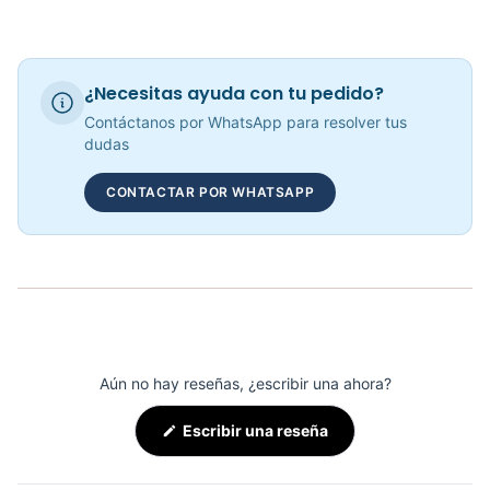
COP 102,692.00
¿Necesitas ayuda con tu pedido?
Contáctanos por WhatsApp para resolver tus
Adaptación Barbell Espalda T KFEP-129 - Sport Fitness 71126
dudas
COP 127,723.00
CONTACTAR POR WHATSAPP
ADAPTACIÓN POLEA 90 KFEP-126 - 71118
COP 138,695.00
Aún no hay reseñas, ¿escribir una ahora?
(Se
Escribir una reseña
abre
en
una