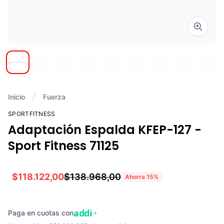
Zoom i
Inicio
Fuerza
SPORTFITNESS
Adaptación Espalda KFEP-127 -
Sport Fitness 71125
$118.122,00
$138.968,00
Ahorra
15
%
addi
Paga en cuotas con
→