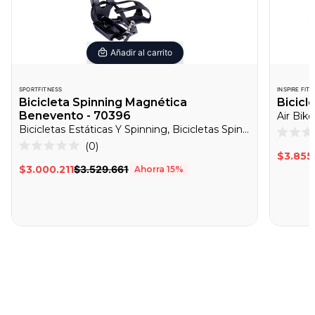
Añadir al carrito
SPORTFITNESS
INSPIRE FIT
Bicicleta Spinning Magnética
Bicicl
Benevento - 70396
Bicicletas Estáticas Y Spinning, Bicicletas Spinning, Cardio
Califica
Haz
0
0
Calificado
$3.855
clic
de
0
$3.000.211
$3.529.661
Ahorra
15
%
5
de
para
estrella
5
desplazarte
estrellas
a
las
reseñas