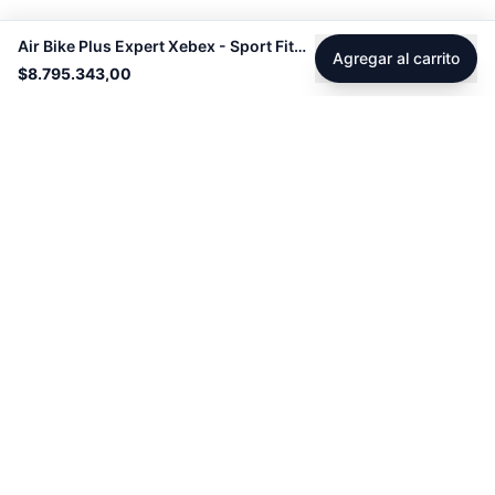
Air Bike Plus Expert Xebex - Sport Fitness 70385
Agregar al carrito
$8.795.343,00
Footer
Sobre Tienda Fitness
Sociales
Contacto
Instagram
Servicio técnico
Facebook
Blog
youtube
Tiktok
Whatsapp
Políticas
Contacto
Derecho de retracto
servicioalcliente@tienda-s