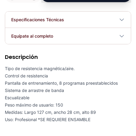
Especificaciones Técnicas
Plegable
No
Equípate al completo
Requiere electricidad
No
Descripción
Bicicleta Spinning Magnética Benevento - 70396
COP 3,000,211.00
Tipo de resistencia magnética/aire.
Control de resistencia
Pantalla de entrenamiento, 8 programas preestablecidos
Sistema de arrastre de banda
Escualizable
Bicicleta CB1 AIR BIKE - 70346
Peso máximo de usuario: 150
COP 3,855,701.00
Medidas: Largo 127 cm, ancho 28 cm, alto 89
Uso: Profesional *SE REQUIERE ENSAMBLE