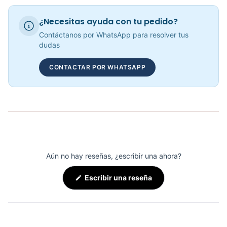
Adaptación Triceps Con Agarre KFEP-108 - Sport Fitness 71121
COP 87,263.00
¿Necesitas ayuda con tu pedido?
Contáctanos por WhatsApp para resolver tus
dudas
Bicicleta Spinning Magnética Genoa 2.0
CONTACTAR POR WHATSAPP
COP 1,182,940.00
Aún no hay reseñas, ¿escribir una ahora?
(Se
Escribir una reseña
abre
en
una
nueva
ventana)