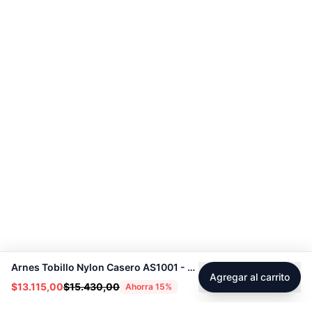
Arnes Tobillo Nylon Casero AS1001 - Sport Fitness 71181
Agregar al carrito
$13.115,00
$15.430,00
Ahorra
15
%
Footer