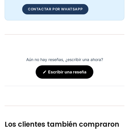
Protector De Mano/Hombro SPORT FITNESS - 71735
CONTACTAR POR WHATSAPP
COP 40,974.00
Cinturón De Entrenamiento FIT-AL-04-1705 – 71615
COP 46,289.00
Aún no hay reseñas, ¿escribir una ahora?
(Se
Escribir una reseña
abre
en
una
nueva
ventana)
Los clientes también compraron