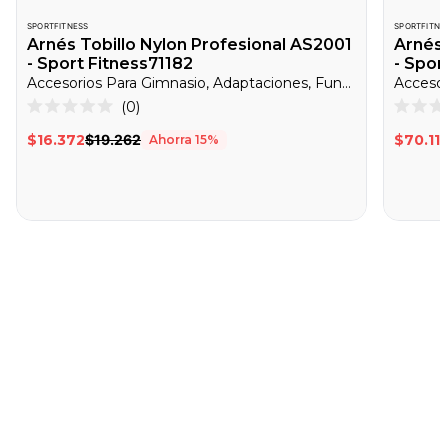
SPORTFITNESS
SPORTFITNE
Arnés Tobillo Nylon Profesional AS2001
Arnés
- Sport Fitness71182
- Spor
Accesorios Para Gimnasio, Adaptaciones, Funcional
Haz
0
Calificado
Califica
clic
0
0
$16.372
$19.262
$70.11
Ahorra
15
%
de
de
para
5
5
desplazarte
estrellas
estrella
a
las
reseñas