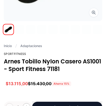
Zoom i
Inicio
Adaptaciones
SPORTFITNESS
Arnes Tobillo Nylon Casero AS1001
- Sport Fitness 71181
$13.115,00
$15.430,00
Ahorra
15
%