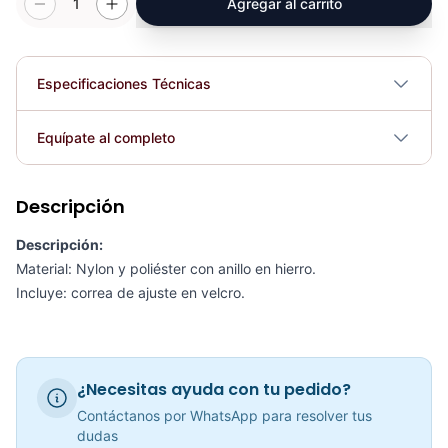
1
Agregar al carrito
Especificaciones Técnicas
Plegable
No
Equípate al completo
Requiere electricidad
No
Descripción
Arnés Tobillo Nylon Profesional AS2001 - Sport Fitness71182
COP 16,372.00
Descripción:
Material: Nylon y poliéster con anillo en hierro.
Incluye: correa de ajuste en velcro.
Arnés Trabajo Abdomen Aéreo AS5002 - Sport Fitness 71183
COP 70,119.00
¿Necesitas ayuda con tu pedido?
Contáctanos por WhatsApp para resolver tus
dudas