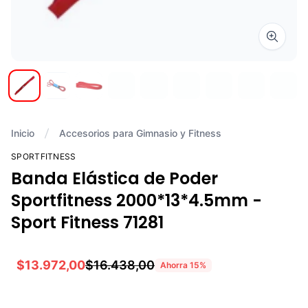
Zoom i
Inicio
Accesorios para Gimnasio y Fitness
SPORTFITNESS
Banda Elástica de Poder
Sportfitness 2000*13*4.5mm -
Sport Fitness 71281
$13.972,00
$16.438,00
Ahorra
15
%