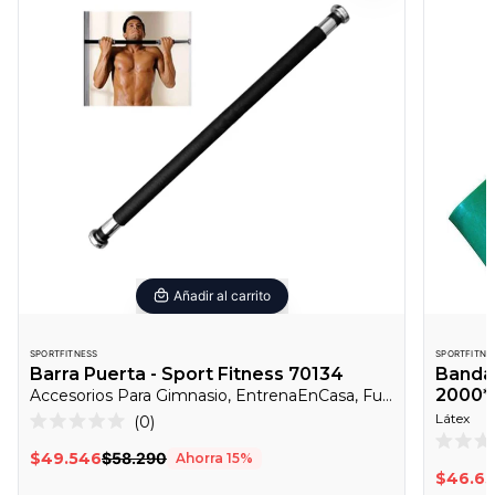
Añadir al carrito
SPORTFITNESS
SPORTFITNE
Barra Puerta - Sport Fitness 70134
Banda 
2000*
Accesorios Para Gimnasio, EntrenaEnCasa, Funcional
Haz
Látex
0
Calificado
clic
0
Califica
$49.546
$58.290
Ahorra
15
%
de
para
0
$46.63
5
de
desplazarte