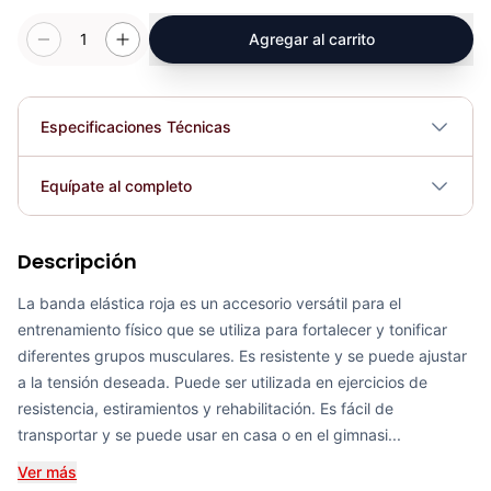
1
Agregar al carrito
Especificaciones Técnicas
Dimensiones
1 metro
Equípate al completo
Plegable
No
Descripción
Barra Puerta - Sport Fitness 70134
COP 49,546.00
La banda elástica roja es un accesorio versátil para el
Requiere electricidad
No
entrenamiento físico que se utiliza para fortalecer y tonificar
diferentes grupos musculares. Es resistente y se puede ajustar
a la tensión deseada. Puede ser utilizada en ejercicios de
resistencia, estiramientos y rehabilitación. Es fácil de
Banda Elástica Poder Sportfitness 2000*44*4.5mm - 71284
transportar y se puede usar en casa o en el gimnasi...
COP 46,631.00
Ver más