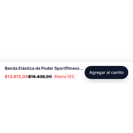
Banda Elástica de Poder Sportfitness 2000*13*4.5mm - Sport Fitness 71281
Agregar al carrito
$13.972,00
$16.438,00
Ahorra
15
%
Footer
Sobre Tienda Fitness
Sociales
Contacto
Instagram
Servicio técnico
Facebook