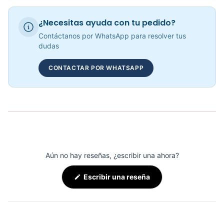
Trotadora con Pantalla e Inclinación eléctrica K6 - 66571
¿Necesitas ayuda con tu pedido?
COP 16,200,000.00
Contáctanos por WhatsApp para resolver tus
dudas
CONTACTAR POR WHATSAPP
TROTADORA X2+ BLACK EDITION
COP 3,990,000.00
Aún no hay reseñas, ¿escribir una ahora?
(Se
Escribir una reseña
abre
en
una
nueva
ventana)