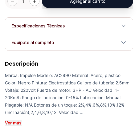
1
Agregar al carrito
Especificaciones Técnicas
Plegable
No
Equípate al completo
Requiere electricidad
No
Descripción
Trotadora AC4050 Impulse - 72262
COP 22,801,610.00
Marca: Impulse Modelo: AC2990 Material :Acero, plástico
Color: Negro Pintura: Electrostática Calibre de tubería: 2.5mm
Voltaje: 220volt Fuerza de motor: 3HP - AC Velocidad: 1-
20Km/h Rango de inclinación: 0-15% Lubricación: Manual
Plegable: N/A Botones de un toque: 2%,4%,6%,8%,10%,12%
BANDA TROTADORA BLOIS - 72039
(Inclinación),2,4,6,8,10,12 Velocidad ...
COP 11,743,686.00
Ver más