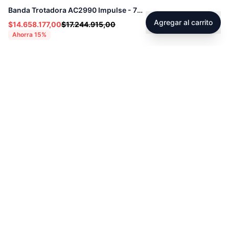
Banda Trotadora AC2990 Impulse - 72260
Agregar al carrito
$14.658.177,00
$17.244.915,00
Ahorra
15
%
Footer
Sobre Tienda Fitness
Sociales
Contacto
Instagram
Servicio técnico
Facebook
Blog
youtube
Tiktok
Whatsapp
Políticas
Contacto
Derecho de retracto
servicioalcliente@tienda-s