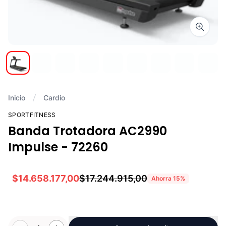
Zoom i
Inicio
Cardio
SPORTFITNESS
Banda Trotadora AC2990
Impulse - 72260
$14.658.177,00
$17.244.915,00
Ahorra
15
%