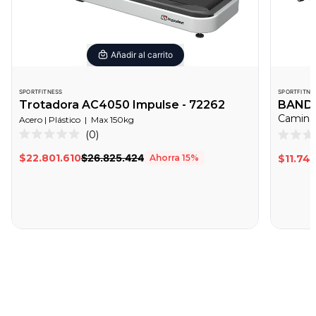
Añadir al carrito
SPORTFITNESS
SPORTFITNE
Trotadora AC4050 Impulse - 72262
BANDA
Caminad
Acero | Plástico
|
Max
150
kg
Haz
0
Calificado
Califica
clic
0
0
$22.801.610
$26.825.424
Ahorra
15
%
$11.74
de
de
para
5
5
desplazarte
estrellas
estrella
a
las
reseñas