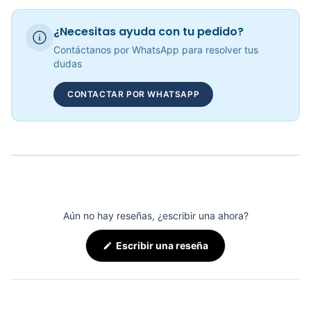
Banda Trotadora METS - Sport Fitness 72010
¿Necesitas ayuda con tu pedido?
COP 4,200,296.00
Contáctanos por WhatsApp para resolver tus
dudas
CONTACTAR POR WHATSAPP
Banda Trotadora REIMS - Sport Fitness 72029
COP 4,440,313.00
Aún no hay reseñas, ¿escribir una ahora?
(Se
Escribir una reseña
abre
en
una
nueva
ventana)