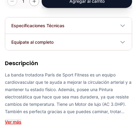
1
Agregar al carrito
Especificaciones Técnicas
Largo 199 cm x Alto 135 cm x Ancho
Equípate al completo
Dimensiones
87 cm perfecta para tu hogar
Descripción
Peso máx. usuario
Banda Trotadora Brest - Sport Fitness 72038
150kg
COP 4,218,297.00
La banda trotadora París de Sport Fitness es un equipo
cardiovascular que te ayuda a mejorar la circulación arterial y a
Niveles de resistencia
25
mantener tu estado físico. Además, posee una Pintura
electrostática que hace que sea mas duradera, ya que resiste
Plegable
Sí
cambios de temperatura. Tiene un Motor de lujo (AC 3.0HP).
Banda Trotadora Montpellier - Sport Fitness 72030
También es perfecta gracias a que puedes caminar, trotar...
COP 5,448,969.00
Requiere electricidad
Sí
Ver más