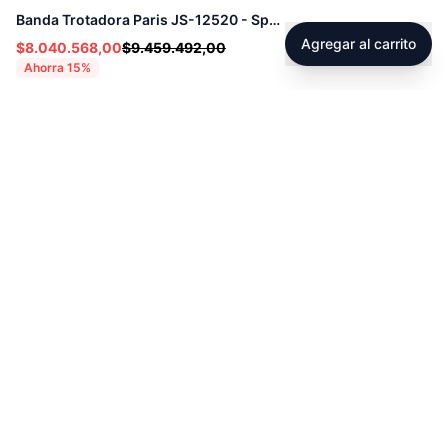
Banda Trotadora Paris JS-12520 - Sport Fitness 72012
Agregar al carrito
$8.040.568,00
$9.459.492,00
Ahorra
15
%
Footer
Sobre Tienda Fitness
Sociales
Contacto
Instagram
Servicio técnico
Facebook
Blog
youtube
Tiktok
Whatsapp
Políticas
Contacto
Derecho de retracto
servicioalcliente@tienda-s