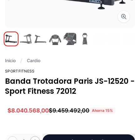
Zoom i
Inicio
Cardio
SPORTFITNESS
Banda Trotadora Paris JS-12520 -
Sport Fitness 72012
$8.040.568,00
$9.459.492,00
Ahorra
15
%