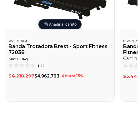
Añadir al carrito
SPORTFITNESS
SPORTFITNE
Banda Trotadora Brest - Sport Fitness
Banda 
72038
Fitnes
Caminad
Max
120
kg
Haz
0
Calificado
Califica
clic
0
0
$4.218.297
$4.962.703
Ahorra
15
%
$5.448
de
de
para
5
5
desplazarte
estrellas
estrella
a
las
reseñas