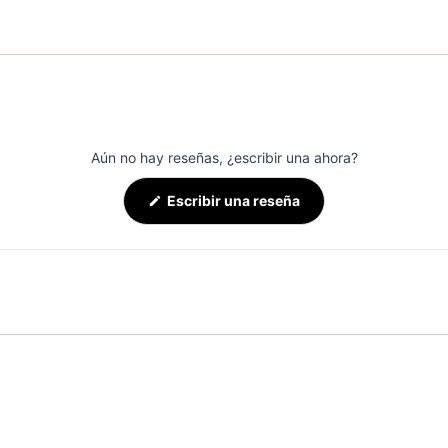
Aún no hay reseñas, ¿escribir una ahora?
(Se
Escribir una reseña
abre
en
una
nueva
ventana)