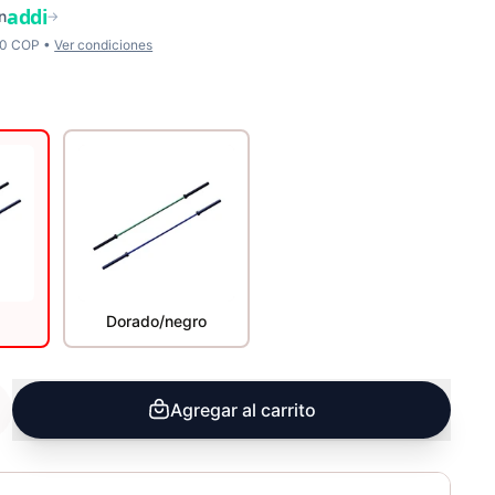
addi
n
→
00 COP •
Ver condiciones
Dorado/negro
Agregar al carrito