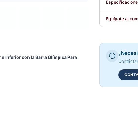
Especificacion
Plegable
Equípate al com
Requiere elec
¿Necesi
e inferior con la Barra Olímpica Para
Contáctan
CONTA