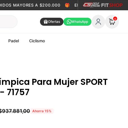
DOS MAYORES A $200.000
🎁
ENVÍO GRATIS EN PEDIDOS
0
Ofertas
WhatsApp
Padel
Ciclismo
límpica Para Mujer SPORT
- 71757
$937.881,00
Ahorra
15
%