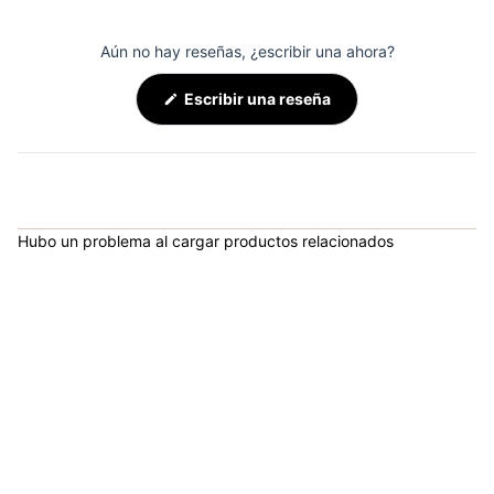
Aún no hay reseñas, ¿escribir una ahora?
(Se
Escribir una reseña
abre
en
una
nueva
ventana)
Hubo un problema al cargar productos relacionados