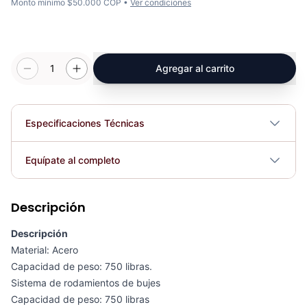
Monto mínimo $50.000 COP •
Ver condiciones
1
Agregar al carrito
Especificaciones Técnicas
Plegable
No
Equípate al completo
Requiere electricidad
No
Descripción
Barra Hexagonal Olímpica De Peso - Sport Fitness 71317
COP 941,209.00
Descripción
Material: Acero
Capacidad de peso: 750 libras.
Sistema de rodamientos de bujes
Capacidad de peso: 750 libras
Barra Olímpica Para Hombre SPORT FITNESS - 71756