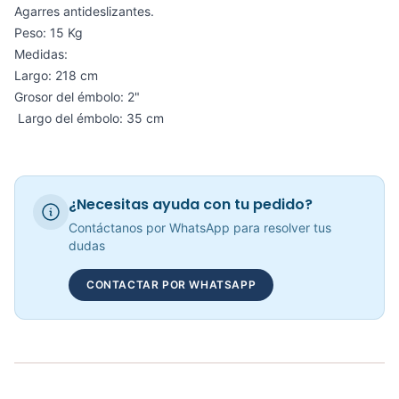
Agarres antideslizantes.
COP 975,497.00
Peso: 15 Kg
Medidas:
Largo: 218 cm
Barra Olímpica Para Mujer SPORT FITNESS - 71757
Grosor del émbolo: 2"
Largo del émbolo: 35 cm
COP 797,198.00
¿Necesitas ayuda con tu pedido?
Barra Olímpica 15KG Mujeres - Sport fitness 71326
Contáctanos por WhatsApp para resolver tus
dudas
COP 684,048.00
CONTACTAR POR WHATSAPP