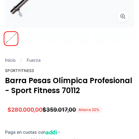
Zoom i
Inicio
Fuerza
SPORTFITNESS
Barra Pesas Olímpica Profesional
- Sport Fitness 70112
$280.000,00
$359.017,00
Ahorra
22
%
addi
Paga en cuotas con
→