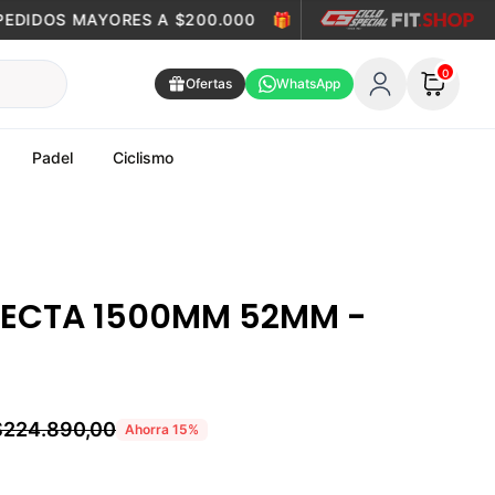
EDIDOS MAYORES A $200.000
🎁
ENVÍO GRATIS EN PEDID
0
Ofertas
WhatsApp
Padel
Ciclismo
RECTA 1500MM 52MM -
$224.890,00
Ahorra
15
%