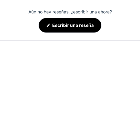
Aún no hay reseñas, ¿escribir una ahora?
(Se
Escribir una reseña
abre
en
una
nueva
ventana)