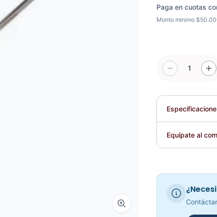
Paga en cuotas co
Monto mínimo $50.0
1
Especificacion
Plegable
Equípate al com
Requiere elec
¿Necesi
Contáctan
Zoom image