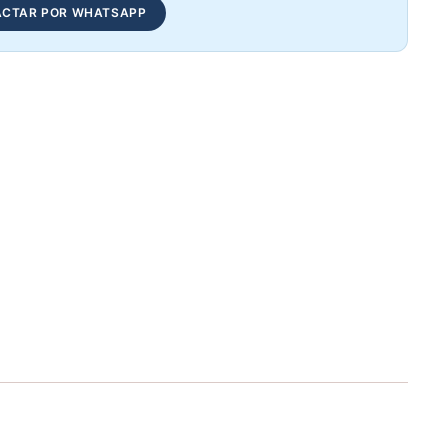
CTAR POR WHATSAPP
Barra Olímpica 15KG Mujeres - Sport fitness 71326
Elegir opciones
COP 684,048.00
Barra En Z 52MM - Sport fitness 70298
Elegir opciones
COP 162,868.00
Barra Olímpica 20KG Para Hombres - Sport Fitness 71325
Elegir opciones
COP 642,902.00