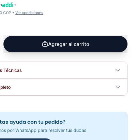
addi
n
→
00 COP •
Ver condiciones
Agregar al carrito
es Técnicas
No
pleto
tricidad
No
BARRA ROMANA PARA PESAS TIPO RIBWORK 52MM - 70297
Elegir opciones
COP 210,700.00
tas ayuda con tu pedido?
os por WhatsApp para resolver tus dudas