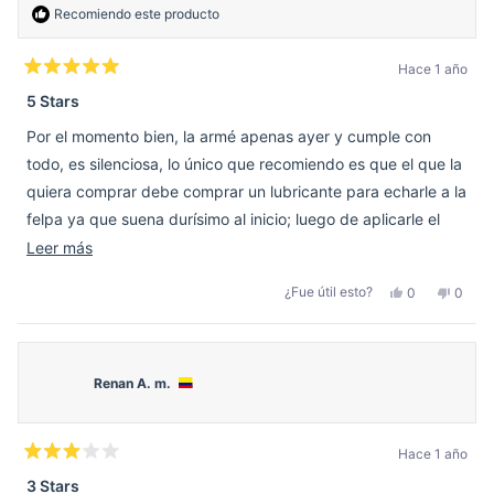
Recomiendo este producto
Hace 1 año
Calificado
5
5 Stars
de
5
Por el momento bien, la armé apenas ayer y cumple con
estrellas
todo, es silenciosa, lo único que recomiendo es que el que la
quiera comprar debe comprar un lubricante para echarle a la
felpa ya que suena durísimo al inicio; luego de aplicarle el
lubricante queda efectiva.
Leer
Leer más
más
Sí,
No,
¿Fue útil esto?
0
0
sobre
esta
personas
esta
perso
reseña
votaron
reseñ
votar
esta
de
sí
de
no
Leonardo
Leona
reseña
L.
L.
fue
no
Renan A. m.
útil.
fue
útil.
Hace 1 año
Calificado
3
3 Stars