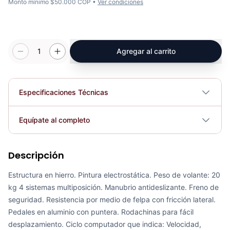
Monto mínimo $50.000 COP •
Ver condiciones
1
Agregar al carrito
Especificaciones Técnicas
Plegable
No
Equípate al completo
Requiere electricidad
No
Descripción
Bicicleta Spinning Sicilia Sport Fitness 070404
COP 3,171,652.00
Estructura en hierro. Pintura electrostática. Peso de volante: 20
kg 4 sistemas multiposición. Manubrio antideslizante. Freno de
seguridad. Resistencia por medio de felpa con fricción lateral.
Pedales en aluminio con puntera. Rodachinas para fácil
Bicicleta Spinning Monza – SportFitness 070318
desplazamiento. Ciclo computador que indica: Velocidad,