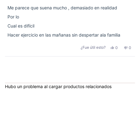
de
5
Me parece que suena mucho , demasiado en realidad
estrellas
Por lo
Cual es difícil
Hacer ejercicio en las mañanas sin despertar ala familia
Sí,
No,
¿Fue útil esto?
0
0
esta
personas
esta
perso
reseña
votaron
reseñ
votar
de
sí
de
no
Renan
Renan
Cargando...
A.
A.
m.
m.
fue
no
útil.
fue
útil.
Hubo un problema al cargar productos relacionados