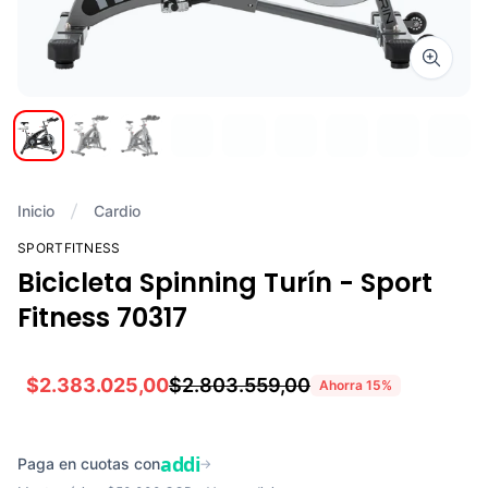
Zoom i
Inicio
Cardio
SPORTFITNESS
Bicicleta Spinning Turín - Sport
Fitness 70317
$2.383.025,00
$2.803.559,00
Ahorra
15
%
addi
Paga en cuotas con
→