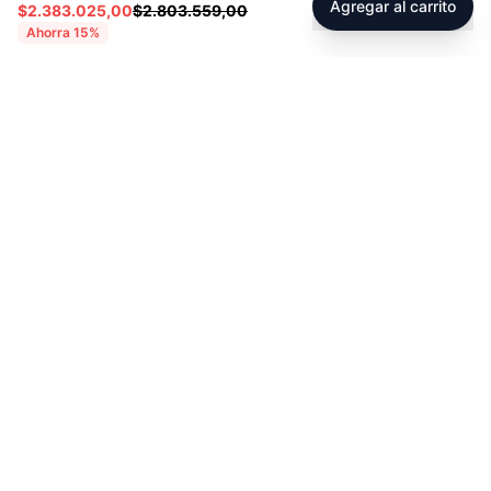
Agregar al carrito
$2.383.025,00
$2.803.559,00
Ahorra
15
%
Footer
Sobre Tienda Fitness
Sociales
Contacto
Instagram
Servicio técnico
Facebook
Blog
youtube
Tiktok
Whatsapp
Políticas
Contacto
Derecho de retracto
servicioalcliente@tienda-s
portfitness.com
Garantias