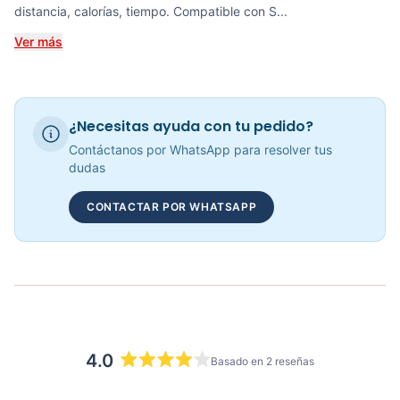
distancia, calorías, tiempo. Compatible con S...
COP 2,383,025.00
Ver más
Bicicleta Spinning Genoa Sportfitness – 70321
¿Necesitas ayuda con tu pedido?
COP 1,422,957.00
Contáctanos por WhatsApp para resolver tus
dudas
CONTACTAR POR WHATSAPP
Bicicleta Spinning Urbino - Sportfitness 70403
COP 885,000.00
4.0
Basado en 2 reseñas
Calificado
4.0