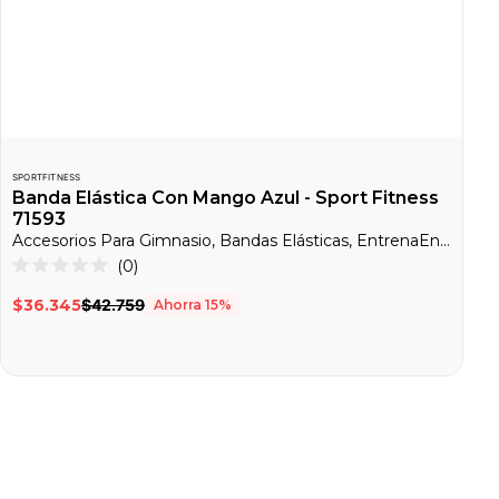
SPORTFITNESS
Banda Elástica Con Mango Azul - Sport Fitness
71593
Accesorios Para Gimnasio, Bandas Elásticas, EntrenaEnCasa
Haz
0
Calificado
clic
0
$36.345
$42.759
Ahorra
15
%
de
para
5
desplazarte
estrellas
a
las
reseñas