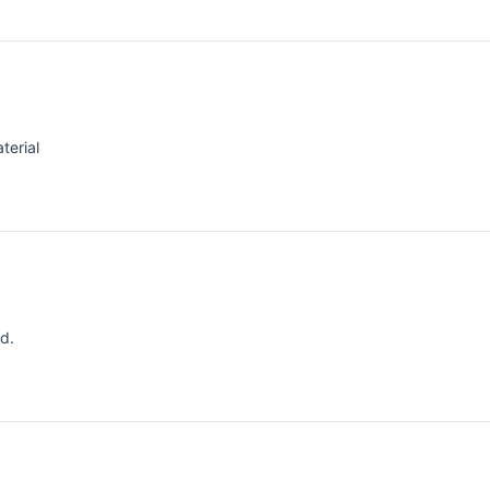
terial
d.