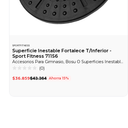
SPORTFITNESS
Superficie Inestable Fortalece T/Inferior -
Sport Fitness 71156
Accesorios Para Gimnasio, Bosu O Superficies Inestables, EntrenaEnCasa
Haz
0
Calificado
clic
0
$36.859
$43.364
Ahorra
15
%
de
para
5
desplazarte
estrellas
a
las
reseñas