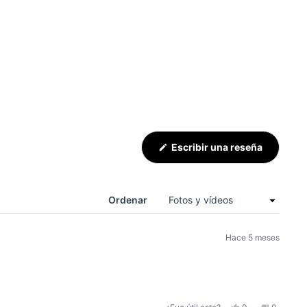
(Se
Escribir una reseña
abre
en
una
nueva
ventana)
Ordenar
Hace 5 meses
Sí,
No,