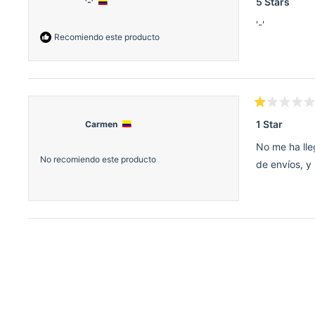
5 Stars
'-'
de
5
'-'
estrellas
Recomiendo este producto
Calificado
1
1 Star
Carmen
de
5
No me ha ll
estrellas
No recomiendo este producto
de envíos, y 