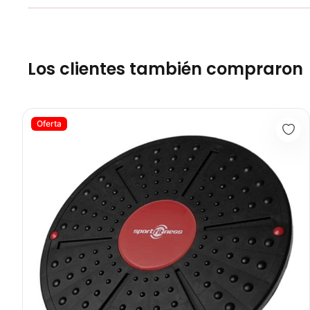
Los clientes también compraron
Superficie Inestable Fortalece T/Inferior - Sport Fitness 71156
Oferta