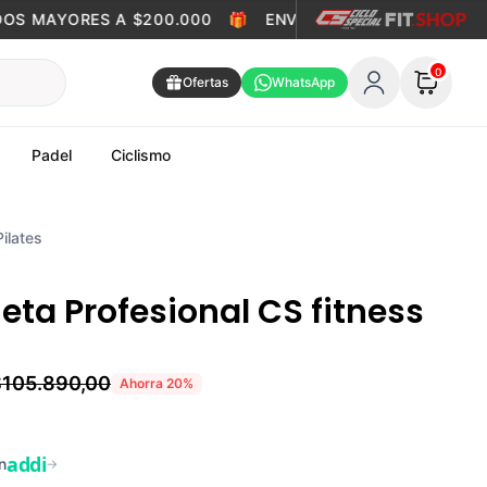
 MAYORES A $200.000
🎁
ENVÍO GRATIS EN PEDIDOS MA
0
Ofertas
WhatsApp
Padel
Ciclismo
ilates
eta Profesional CS fitness
$105.890,00
Ahorra
20
%
addi
n
→