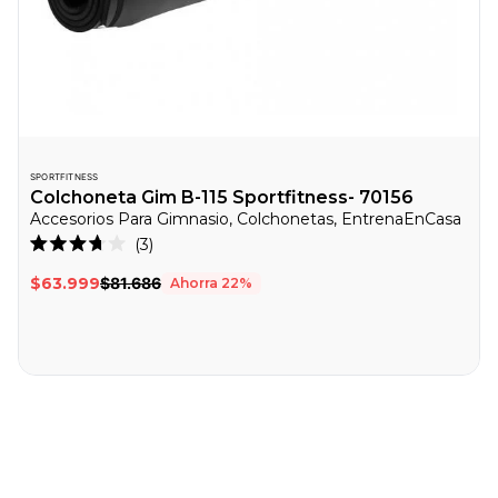
SPORTFITNESS
Colchoneta Gim B-115 Sportfitness- 70156
Accesorios Para Gimnasio, Colchonetas, EntrenaEnCasa
Haz
3
Calificado
clic
3.7
$63.999
$81.686
Ahorra
22
%
de
para
5
desplazarte
estrellas
a
las
reseñas