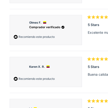
Calificado
Olmes F.
5
5 Stars
de
Comprador verificado
5
Excelente ma
estrellas
Recomiendo este producto
Calificado
5
5 Stars
Karen X. R.
de
5
Buena calida
estrellas
Recomiendo este producto
Calificado
5