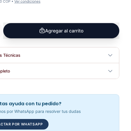
00 COP •
Ver condiciones
Agregar al carrito
es Técnicas
Sí
pleto
tricidad
No
Superficie Inestable Fortalece T/Inferior - Sport Fitness 71156
Elegir opciones
COP 36,859.00
tas ayuda con tu pedido?
os por WhatsApp para resolver tus dudas
CTAR POR WHATSAPP
Colchoneta Gim B-115 Sportfitness- 70156