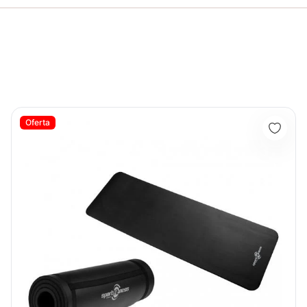
Colchoneta Gim B-115 Sportfitness- 70156
Oferta