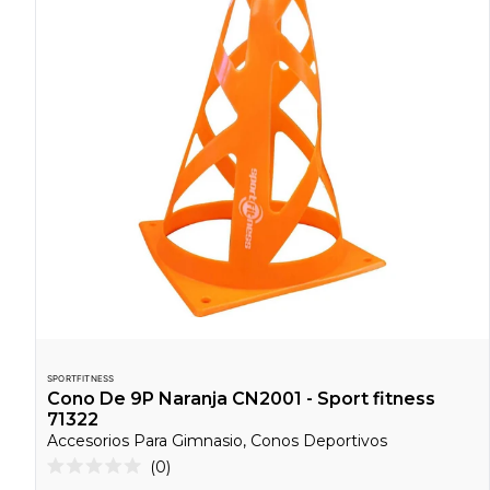
SPORTFITNESS
Cono De 9P Naranja CN2001 - Sport fitness
71322
Accesorios Para Gimnasio, Conos Deportivos
Haz
0
Calificado
clic