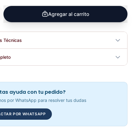
Agregar al carrito
es Técnicas
No
pleto
tricidad
No
Cono De 9P Naranja CN2001 - Sport fitness 71322
Elegir opciones
COP 3,240.00
tas ayuda con tu pedido?
os por WhatsApp para resolver tus dudas
CTAR POR WHATSAPP
Kit De Conos Medios - Sport Fitness 71711
Elegir opciones
COP 60,861.00