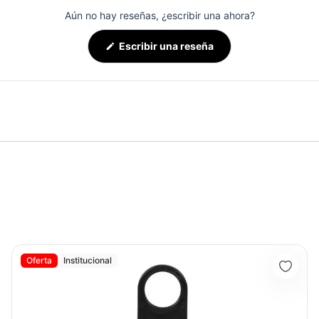
Aún no hay reseñas, ¿escribir una ahora?
(Se
Escribir una reseña
abre
en
una
nueva
ventana)
Kit De Conos Medios - Sport Fitness 71711
Oferta
Institucional