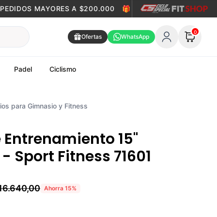
DIDOS MAYORES A $200.000
🎁
ENVÍO GRATIS EN PEDID
0
Ofertas
WhatsApp
Padel
Ciclismo
ios para Gimnasio y Fitness
 Entrenamiento 15"
- Sport Fitness 71601
16.640,00
Ahorra
15
%