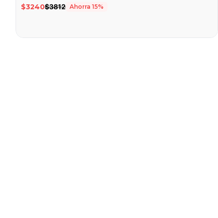
0
$3240
$3812
Ahorra
15
%
de
para
5
desplazarte
estrellas
a
las
reseñas