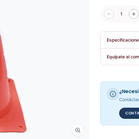
1
Especificacion
Plegable
Equípate al com
Requiere elec
¿Necesi
Contáctan
CONTA
Zoom image