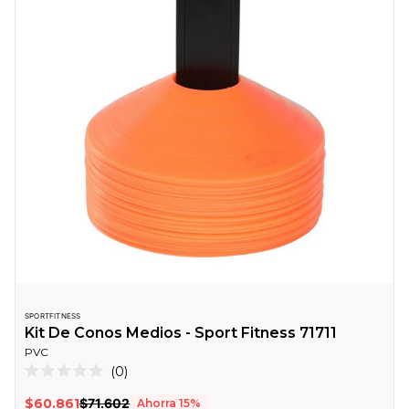
SPORTFITNESS
Kit De Conos Medios - Sport Fitness 71711
PVC
Haz
0
Calificado
clic
0
$60.861
$71.602
Ahorra
15
%
de