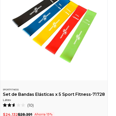
SPORTFITNESS
Set de Bandas Elásticas x 5 Sport Fitness-71728
Látex
Haz
10
Calificado
clic
2.6
$24.132
$28.391
Ahorra
15
%
de