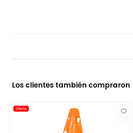
Los clientes también compraron
Cono De 9P Naranja CN2001 - Sport fitness 71322
Oferta