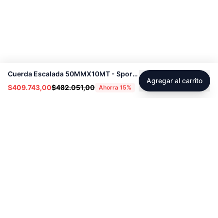
Cuerda Escalada 50MMX10MT - Sport Fitness 71278
Agregar al carrito
$409.743,00
$482.051,00
Ahorra
15
%
Footer
Sobre Tienda Fitness
Sociales
Contacto
Instagram
Servicio técnico
Facebook
Blog
youtube
Tiktok
Whatsapp