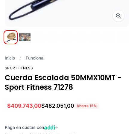
Zoom i
Inicio
Funcional
SPORTFITNESS
Cuerda Escalada 50MMX10MT -
Sport Fitness 71278
$409.743,00
$482.051,00
Ahorra
15
%
addi
Paga en cuotas con
→