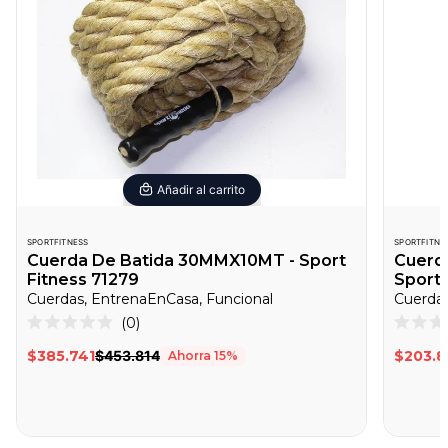
Añadir al carrito
SPORTFITNESS
SPORTFITNE
Cuerda De Batida 30MMX10MT - Sport
Cuerda
Fitness 71279
Sport 
Cuerdas, EntrenaEnCasa, Funcional
Cuerdas
Haz
0
Calificado
Califica
clic
0
0
$385.741
$453.814
$203.
Ahorra
15
%
de
de
para
5
5
desplazarte
estrellas
estrella
a
las