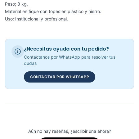
Peso; 8 kg.
COP 203,842.00
Material en fique con topes en plástico y hierro.
Uso: Institucional y profesional.
Cadera De Pie Selectorizado SM-D1024 - Sport Fitness 71239
COP 4,954,635.00
¿Necesitas ayuda con tu pedido?
Contáctanos por WhatsApp para resolver tus
dudas
Escalera De Agilidad - Sport Fitness 71700
CONTACTAR POR WHATSAPP
COP 91,720.00
Aún no hay reseñas, ¿escribir una ahora?