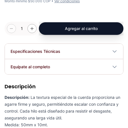
Monto mínimo $50.000 COP •
Ver condiciones
1
Agregar al carrito
Especificaciones Técnicas
Plegable
No
Equípate al completo
Requiere electricidad
No
Descripción
Cuerda De Batida 30MMX10MT - Sport Fitness 71279
COP 385,741.00
Descripción:
La textura especial de la cuerda proporciona un
agarre firme y seguro, permitiéndote escalar con confianza y
control. Cada hilo está diseñado para resistir el desgaste,
asegurando una larga vida útil.
Medida: 50mm x 10mt.
Cuerda De Batida Con Protección - Sport Fitness 71468