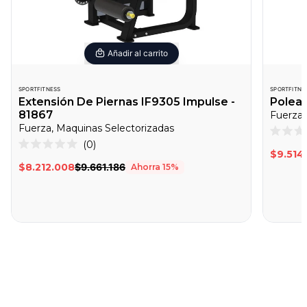
Añadir al carrito
SPORTFITNESS
SPORTFITNE
Extensión De Piernas IF9305 Impulse -
Polea 
81867
Fuerza,
Fuerza, Maquinas Selectorizadas
Califica
Haz
0
0
Calificado
$9.514
clic
de
0
$8.212.008
$9.661.186
Ahorra
15
%
5
de
para
estrella
5
desplazarte
estrellas
a
las
reseñas