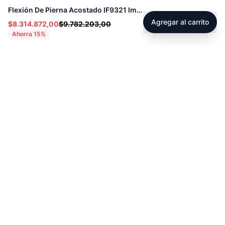
Flexión De Pierna Acostado IF9321 Impulse - 71875
Agregar al carrito
$8.314.872,00
$9.782.203,00
Ahorra
15
%
Footer
Sobre Tienda Fitness
Sociales
Contacto
Instagram
Servicio técnico
Facebook
Blog
youtube
Tiktok
Whatsapp
Políticas
Contacto
Derecho de retracto
servicioalcliente@tienda-s