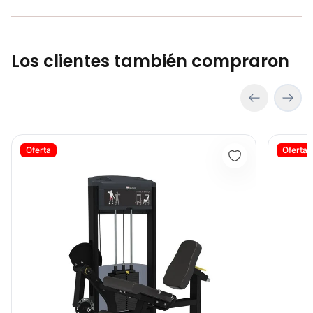
Los clientes también compraron
Extensión De Piernas IF9305 Impulse - 81867
Polea Alt
Oferta
Oferta