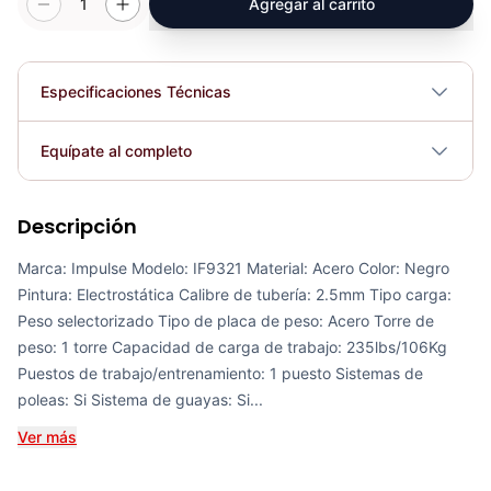
1
Agregar al carrito
Especificaciones Técnicas
Plegable
No
Equípate al completo
Requiere electricidad
No
Descripción
Extensión De Piernas IF9305 Impulse - 81867
COP 8,212,008.00
Marca: Impulse Modelo: IF9321 Material: Acero Color: Negro
Pintura: Electrostática Calibre de tubería: 2.5mm Tipo carga:
Peso selectorizado Tipo de placa de peso: Acero Torre de
peso: 1 torre Capacidad de carga de trabajo: 235lbs/106Kg
Puestos de trabajo/entrenamiento: 1 puesto Sistemas de
Polea Alta - Baja IF9322 Impulse - 71876
poleas: Si Sistema de guayas: Si...
COP 9,514,957.00
Ver más