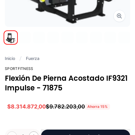
Zoom i
Inicio
Fuerza
SPORTFITNESS
Flexión De Pierna Acostado IF9321
Impulse - 71875
$8.314.872,00
$9.782.203,00
Ahorra
15
%