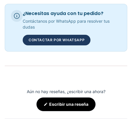
Prensa De Pecho IF9301 Impulse - 71683
¿Necesitas ayuda con tu pedido?
COP 7,629,110.00
Contáctanos por WhatsApp para resolver tus
dudas
CONTACTAR POR WHATSAPP
Presión De Pecho IF9304 Impulse - 71866
COP 8,212,008.00
Aún no hay reseñas, ¿escribir una ahora?
(Se
Escribir una reseña
abre
en
una
nueva
ventana)