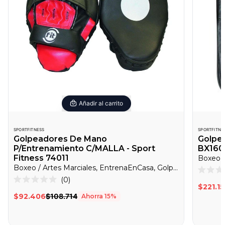
Añadir al carrito
SPORTFITNESS
SPORTFITNE
Golpeadores De Mano
Golpe
P/Entrenamiento C/MALLA - Sport
BX1602
Fitness 74011
Boxeo / Artes Marciales, EntrenaEnCasa, Golpeadores
Califica
Haz
0
0
Calificado
$221.1
clic
de
0
$92.406
$108.714
Ahorra
15
%
5
de
para
estrella
5
desplazarte
estrellas
a