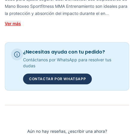
Mano Boxeo Sportfitness MMA Entrenamiento son ideales para
Golpeador De Mano P/Entrenamiento BX1602 - Sport Fitness 74018
la protección y absorción del impacto durante el en...
COP 221,158.00
Ver más
Protector De Mano/Hombro SPORT FITNESS - 71735
¿Necesitas ayuda con tu pedido?
COP 40,974.00
Contáctanos por WhatsApp para resolver tus
dudas
CONTACTAR POR WHATSAPP
Set De Grip Para Mano (Juego *5) SPORT FITNESS - 71729
COP 45,431.00
Aún no hay reseñas, ¿escribir una ahora?