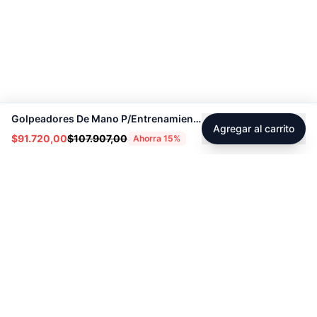
Golpeadores De Mano P/Entrenamiento - Sport Fitness 74010
Agregar al carrito
$91.720,00
$107.907,00
Ahorra
15
%
Footer
Sobre Tienda Fitness
Sociales
Contacto
Instagram
Servicio técnico
Facebook
Blog
youtube
Tiktok