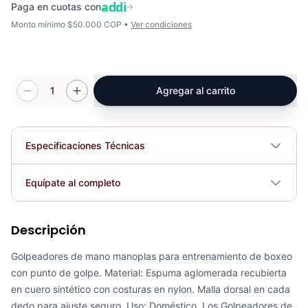
addi
Paga en cuotas con
→
Monto mínimo $50.000 COP •
Ver condiciones
1
Agregar al carrito
Especificaciones Técnicas
Plegable
No
Equípate al completo
Requiere electricidad
No
Descripción
Golpeadores De Mano P/Entrenamiento C/MALLA - Sport Fitness 74011
COP 92,406.00
Golpeadores de mano manoplas para entrenamiento de boxeo
con punto de golpe. Material: Espuma aglomerada recubierta
en cuero sintético con costuras en nylon. Malla dorsal en cada
dedo para ajuste seguro. Uso: Doméstico. Los Golpeadores de