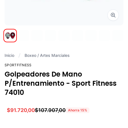
Zoom i
Inicio
Boxeo / Artes Marciales
SPORTFITNESS
Golpeadores De Mano
P/Entrenamiento - Sport Fitness
74010
$91.720,00
$107.907,00
Ahorra
15
%