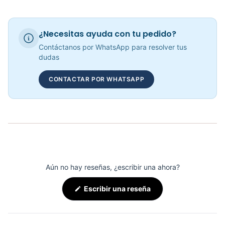
Kit De Mancuernas HEMMERTONE 40LB - Sport Fitness 70104
¿Necesitas ayuda con tu pedido?
COP 340,309.00
Contáctanos por WhatsApp para resolver tus
dudas
CONTACTAR POR WHATSAPP
Aún no hay reseñas, ¿escribir una ahora?
(Se
Escribir una reseña
abre
en
una
nueva
ventana)