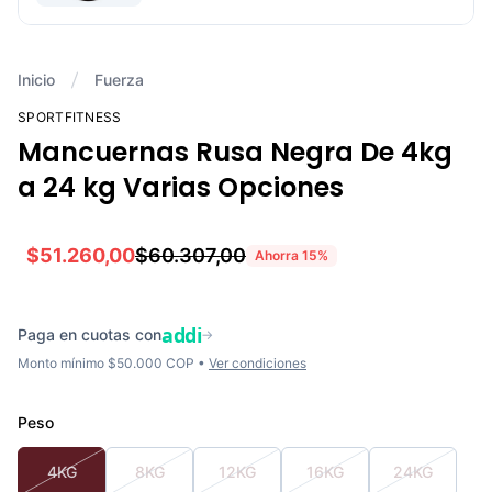
Inicio
Fuerza
SPORTFITNESS
Mancuernas Rusa Negra De 4kg
a 24 kg Varias Opciones
$51.260,00
$60.307,00
Ahorra
15
%
addi
Paga en cuotas con
→
Monto mínimo $50.000 COP •
Ver condiciones
Peso
4KG
8KG
12KG
16KG
24KG