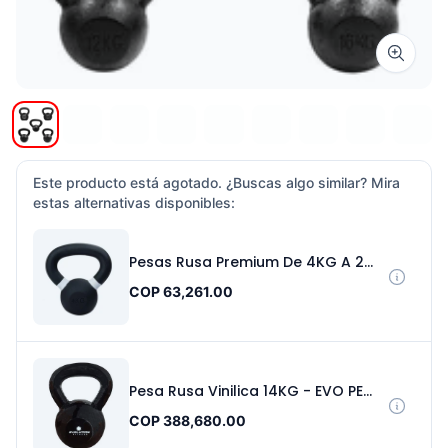
Zoom i
Este producto está agotado. ¿Buscas algo similar? Mira
estas alternativas disponibles:
Pesas Rusa Premium De 4KG A 24KG – Sport Fitness 9115
COP 63,261.00
Pesa Rusa Vinilica 14KG - EVO PE060148
COP 388,680.00