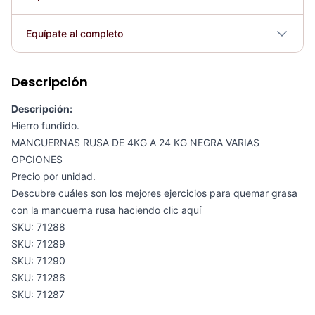
Plegable
No
Equípate al completo
Requiere electricidad
No
Descripción
Pesas Rusa Premium De 4KG A 24KG – Sport Fitness 9115
COP 63,261.00
Descripción:
Hierro fundido.
MANCUERNAS RUSA DE 4KG A 24 KG NEGRA VARIAS
OPCIONES
Precio por unidad.
Pesa Rusa Vinilica 14KG - EVO PE060148
Descubre cuáles son los mejores ejercicios para quemar grasa
COP 388,680.00
con la mancuerna rusa
haciendo clic aquí
SKU: 71288
SKU: 71289
SKU: 71290
Rack P/Mancuernas Rusas - Sport Fitness 71331
SKU: 71286
COP 666,904.00
SKU: 71287