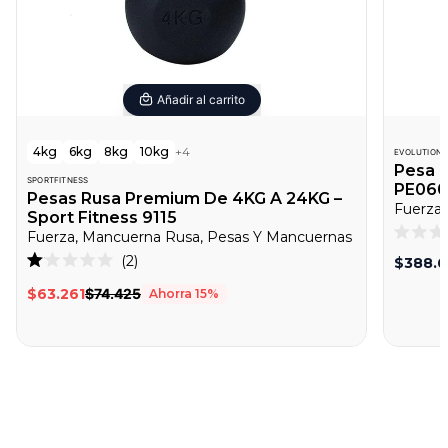
Añadir al carrito
4kg
6kg
8kg
10kg
+
4
EVOLUTION
Pesa R
SPORTFITNESS
PE060
Pesas Rusa Premium De 4KG A 24KG –
Fuerza
Sport Fitness 9115
Fuerza, Mancuerna Rusa, Pesas Y Mancuernas
Califica
Haz
0
2
$388.
Calificado
de
clic
1.0
5
$63.261
$74.425
Ahorra
15
%
de
estrella
para
5
desplazarte
estrellas
a
las
reseñas