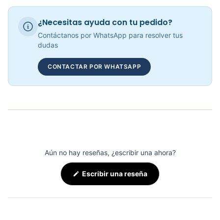
Extensión De Piernas IF9305 Impulse - 81867
¿Necesitas ayuda con tu pedido?
COP 8,212,008.00
Contáctanos por WhatsApp para resolver tus
dudas
CONTACTAR POR WHATSAPP
Abductor IF9335 Impulse - 71882
COP 7,457,669.00
Aún no hay reseñas, ¿escribir una ahora?
(Se
Escribir una reseña
abre
en
una
nueva
ventana)