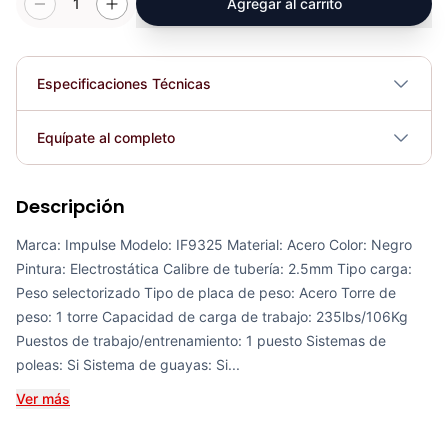
1
Agregar al carrito
Especificaciones Técnicas
Plegable
No
Equípate al completo
Requiere electricidad
No
Descripción
Polea Alta - Baja IF9322 Impulse - 71876
COP 9,514,957.00
Marca: Impulse Modelo: IF9325 Material: Acero Color: Negro
Pintura: Electrostática Calibre de tubería: 2.5mm Tipo carga:
Peso selectorizado Tipo de placa de peso: Acero Torre de
peso: 1 torre Capacidad de carga de trabajo: 235lbs/106Kg
Puestos de trabajo/entrenamiento: 1 puesto Sistemas de
Polea Alta Para Espalda IF9302 Impulse - 71864
poleas: Si Sistema de guayas: Si...
COP 7,800,551.00
Ver más