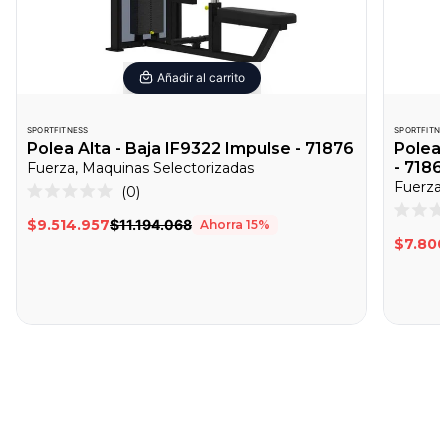
Añadir al carrito
SPORTFITNESS
SPORTFITNE
Polea Alta - Baja IF9322 Impulse - 71876
Polea 
- 7186
Fuerza, Maquinas Selectorizadas
Fuerza,
Haz
0
Calificado
clic
0
Califica
$9.514.957
$11.194.068
Ahorra
15
%
de
para
0
$7.800
5
de
desplazarte
estrellas
5
a
estrella
las
reseñas