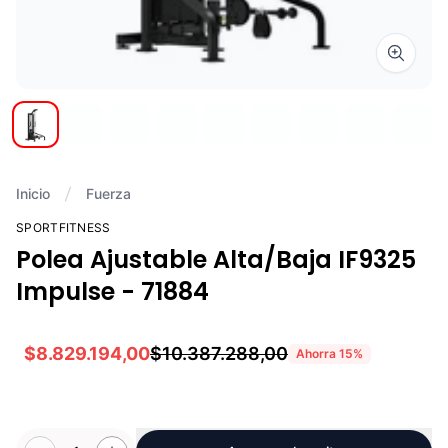
Zoom i
Inicio
Fuerza
SPORTFITNESS
Polea Ajustable Alta/Baja IF9325
Impulse - 71884
$8.829.194,00
$10.387.288,00
Ahorra
15
%