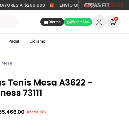
YORES A $200.000
🎁
ENVÍO GRATIS EN PEDIDOS MAYOR
0
Ofertas
WhatsApp
Padel
Ciclismo
e Mesa
s Tenis Mesa A3622 -
tness 73111
55.466,00
Ahorra
15
%