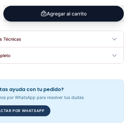
Agregar al carrito
es Técnicas
No
pleto
tricidad
No
Pelotas De Ping Pong 3 ESTRELLAS 40MM *6 UNIDS – Sport Fitness 73112
Elegir opciones
tas ayuda con tu pedido?
COP 9,172.00
os por WhatsApp para resolver tus dudas
CTAR POR WHATSAPP
Mesa Plegable 16MM Tenis Mesa - CS3004
Elegir opciones
COP 1,457,245.00