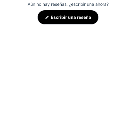
Aún no hay reseñas, ¿escribir una ahora?
(Se
Escribir una reseña
abre
en
una
nueva
ventana)