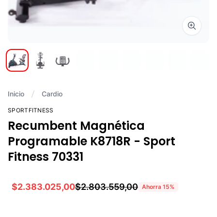
Zoom i
Inicio
Cardio
SPORTFITNESS
Recumbent Magnética
Programable K8718R - Sport
Fitness 70331
$2.383.025,00
$2.803.559,00
Ahorra
15
%