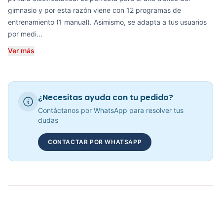
gimnasio y por esta razón viene con 12 programas de
Recumbent Magnética Manual 8.4G - Sport Fitness 60054
entrenamiento (1 manual). Asimismo, se adapta a tus usuarios
COP 942,923.00
por medi...
Ver más
RECUMBENT MAGNÉTICA KRANK CYCLE - 70306
COP 1,585,826.00
¿Necesitas ayuda con tu pedido?
Contáctanos por WhatsApp para resolver tus
dudas
Bicicleta Recumbent Magnetica R15 - 301102
CONTACTAR POR WHATSAPP
COP 3,090,000.00