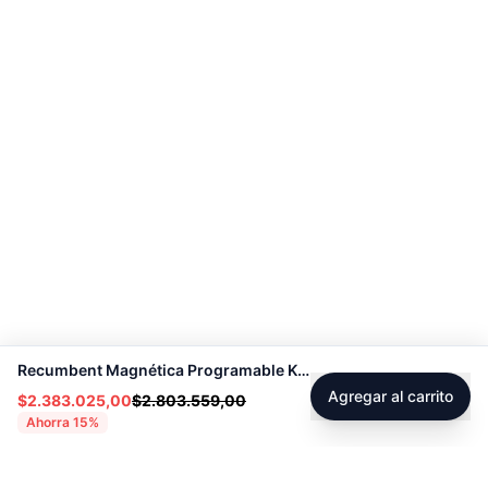
Recumbent Magnética Programable K8718R - Sport Fitness 70331
Agregar al carrito
$2.383.025,00
$2.803.559,00
Ahorra
15
%
Footer