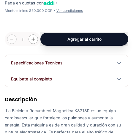
addi
Paga en cuotas con
→
Monto mínimo $50.000 COP •
Ver condiciones
1
Agregar al carrito
Especificaciones Técnicas
Plegable
No
Equípate al completo
Requiere electricidad
No
Descripción
Recumbent Magnética Manual K8718R - Sport Fitness 70330
COP 1,971,568.00
La Bicicleta Recumbent Magnética K8718R es un equipo
cardiovascular que fortalece los pulmones y aumenta la
energía. Esta máquina es de gran calidad y duración con su
pintura electrostática. Es perfecta para el alto tráfico del