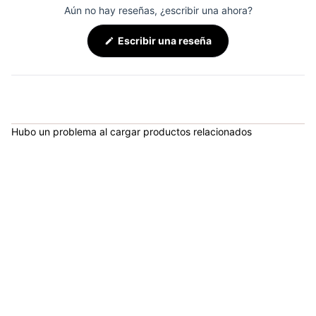
Aún no hay reseñas, ¿escribir una ahora?
(Se
Escribir una reseña
abre
en
una
nueva
ventana)
Hubo un problema al cargar productos relacionados