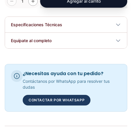
1
Agregar al carrito
Especificaciones Técnicas
Plegable
No
Equípate al completo
Requiere electricidad
No
Bicicleta Estática AB002 SPORT FITNESS (DARWIN)
COP 4,714,618.00
¿Necesitas ayuda con tu pedido?
Contáctanos por WhatsApp para resolver tus
dudas
CONTACTAR POR WHATSAPP
Presión Hombro (FUSION PRO) E7006JZ - Sport Fitness 071798
COP 8,486,313.00