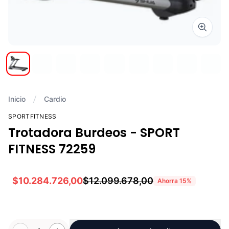
Zoom i
Inicio
Cardio
SPORTFITNESS
Trotadora Burdeos - SPORT
FITNESS 72259
$10.284.726,00
$12.099.678,00
Ahorra
15
%