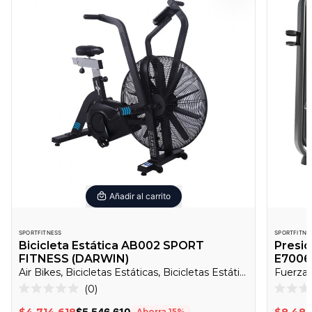
Añadir al carrito
SPORTFITNESS
SPORTFITNE
Bicicleta Estática AB002 SPORT
Presi
FITNESS (DARWIN)
E7006J
Air Bikes, Bicicletas Estáticas, Bicicletas Estáticas Y Spinning
Fuerza,
Haz
0
Calificado
Califica
clic
0
0
$4.714.618
$5.546.610
$8.486
Ahorra
15
%