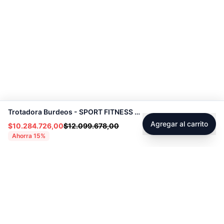
Trotadora Burdeos - SPORT FITNESS 72259
Agregar al carrito
$10.284.726,00
$12.099.678,00
Ahorra
15
%
Footer
Sobre Tienda Fitness
Sociales
Contacto
Instagram
Servicio técnico
Facebook