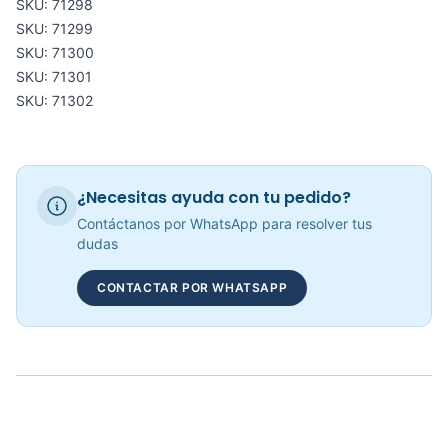
SKU: 71298
Balones Medicinales De Rebote Varias Opciones – Sport Fitness
SKU: 71299
COP 79,719.00
SKU: 71300
SKU: 71301
SKU: 71302
Pesas Tobilleras - Sportfitness 71186
COP 46,832.00
¿Necesitas ayuda con tu pedido?
Contáctanos por WhatsApp para resolver tus
dudas
Balones Medicinales Con Agarre Varias Opciones De 3kg a 7kg
CONTACTAR POR WHATSAPP
COP 67,718.00