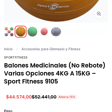
Zoom i
Inicio
Accesorios para Gimnasio y Fitness
SPORTFITNESS
Balones Medicinales (No Rebote)
Varias Opciones 4KG A 15KG –
Sport Fitness 9105
$44.574,00
$52.441,00
Ahorra
15
%
Peso