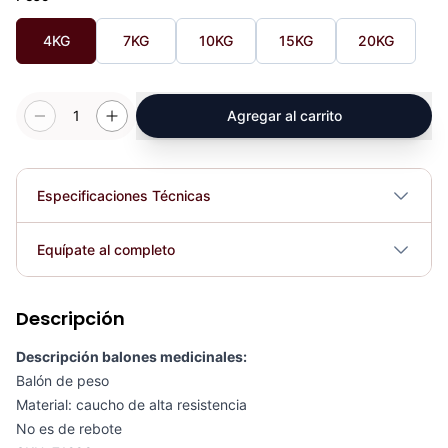
4KG
7KG
10KG
15KG
20KG
1
Agregar al carrito
Especificaciones Técnicas
Plegable
No
Equípate al completo
Requiere electricidad
No
Descripción
Termo deportivo (1 lt) Azul Naranja - 77872
COP 32,007.00
Descripción balones medicinales:
Balón de peso
Material: caucho de alta resistencia
No es de rebote