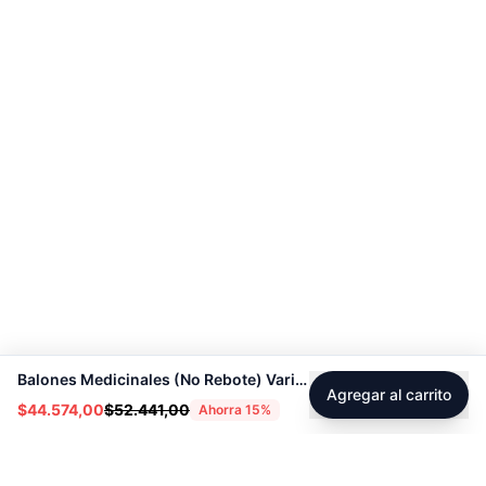
Balones Medicinales (No Rebote) Varias Opciones 4KG A 15KG – Sport Fitness 9105
Agregar al carrito
$44.574,00
$52.441,00
Ahorra
15
%
Footer