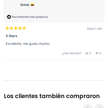
Estela
Recomiendo este producto
Hace 1 año
Calificado
5
5 Stars
de
5
Excelente, me gusto mucho
estrellas
Sí,
No,
¿Fue útil esto?
0
0
esta
personas
esta
perso
reseña
votaron
reseñ
votar
de
sí
de
no
Estela
Estela
Cargando...
fue
no
útil.
fue
útil.
Los clientes también compraron