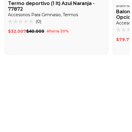
Termo deportivo (1 lt) Azul Naranja -
SPORTFITNE
77872
Balone
Accesorios Para Gimnasio, Termos
Opcion
Haz
0
Accesor
Calificado
clic
0
$32.007
$40.009
Ahorra
20
%
de
Califica
para
5
0
$79.71
desplazarte
estrellas
de
5
a
estrella
las
reseñas