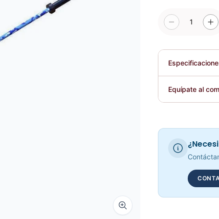
1
Especificacion
Plegable
Equípate al com
Requiere elec
¿Necesi
Contáctan
CONTA
Zoom image