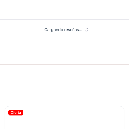
Cargando reseñas...
Barra Olímpica Para Hombre SPORT FITNESS - 71756
Oferta