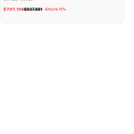
$797.198
$937.881
Ahorra
15
%