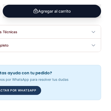
Agregar al carrito
es Técnicas
No
pleto
tricidad
No
Barra Olímpica Militar Para Mujer - SPORTFITNESS 71764
Elegir opciones
COP 992,641
tas ayuda con tu pedido?
os por WhatsApp para resolver tus dudas
CTAR POR WHATSAPP
Barra Olímpica Para Hombre SPORT FITNESS - 71756
Elegir opciones
COP 975,497