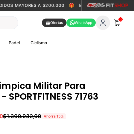
DOS MAYORES A $200.000
🎁
ENVÍO GRATIS EN PEDIDOS
0
Ofertas
WhatsApp
Padel
Ciclismo
ímpica Militar Para
- SPORTFITNESS 71763
00
$1.300.932,00
Ahorra
15
%