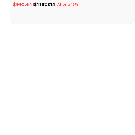
$992.641
$1.167.814
Ahorra
15
%