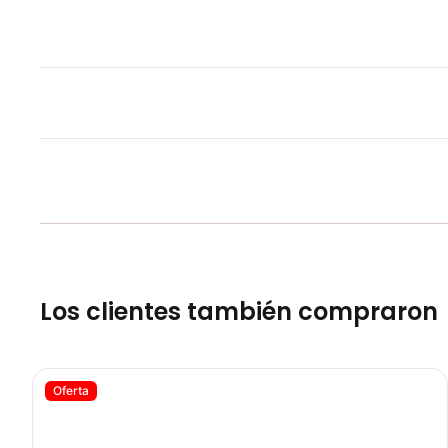
Los clientes también compraron
Barra Olímpica Militar Para Mujer - SPORTFITNESS 71764
Oferta