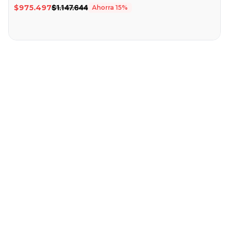
$975.497
$1.147.644
Ahorra
15
%