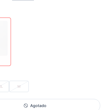
XL
M
Agotado