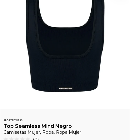
SPORTFITNESS
Top Seamless Mind Negro
Camisetas Mujer, Ropa, Ropa Mujer
Haz
0