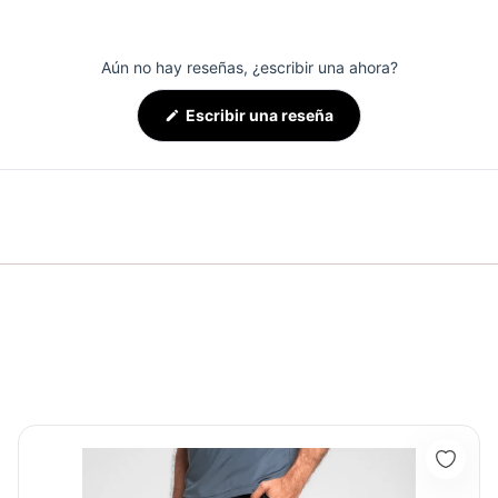
Aún no hay reseñas, ¿escribir una ahora?
(Se
Escribir una reseña
abre
en
una
nueva
ventana)
Pantaloneta Motion Negro