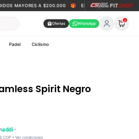
DOS MAYORES A $200.000
🎁
ENVÍO GRATIS EN PEDIDOS 
0
Ofertas
WhatsApp
Padel
Ciclismo
amless Spirit Negro
addi
n
→
00 COP •
Ver condiciones