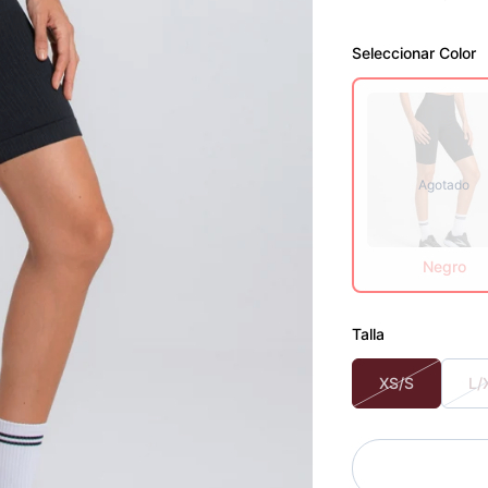
Seleccionar
Color
Agotado
Negro
Talla
XS/S
L/