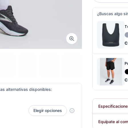
¿Buscas algo sim
T
Zoom image
C
P
C
as alternativas disponibles:
Especificacion
Elegir opciones
Plegable
Equípate al com