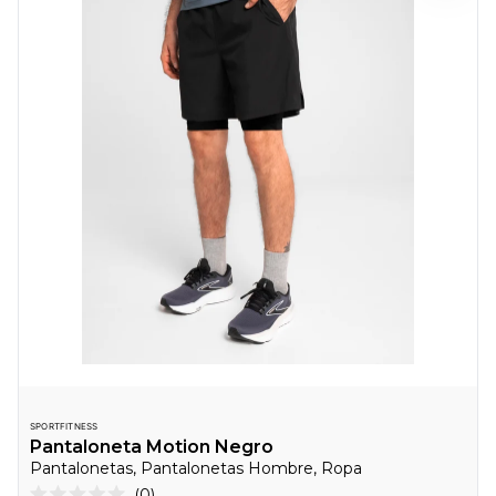
SPORTFITNESS
Pantaloneta Motion Negro
Pantalonetas, Pantalonetas Hombre, Ropa
Haz
0