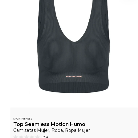
SPORTFITNESS
Top Seamless Motion Humo
Camisetas Mujer, Ropa, Ropa Mujer
Haz
0