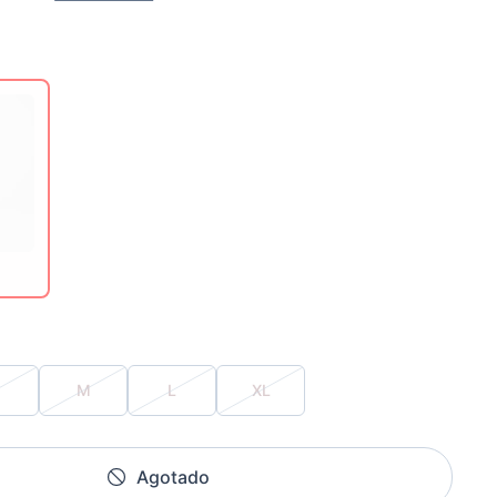
M
L
XL
Agotado