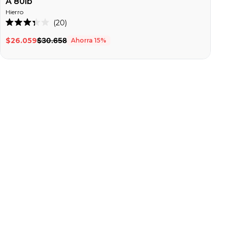
A 80lb
Hierro
Haz
20
Calificado
clic
3.3
$26.059
$30.658
Ahorra
15
%
de
para
5
desplazarte
estrellas
a
las
reseñas