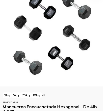
2kg
5kg
7.5kg
10kg
+
9
SPORTFITNESS
Mancuerna Encauchetada Hexagonal – De 4lb