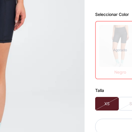
Seleccionar
Color
Agotado
Negro
Talla
XS
S