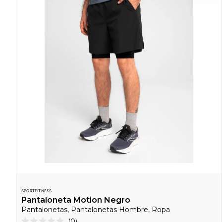
SPORTFITNESS
Pantaloneta Motion Negro
Pantalonetas, Pantalonetas Hombre, Ropa
Haz
0