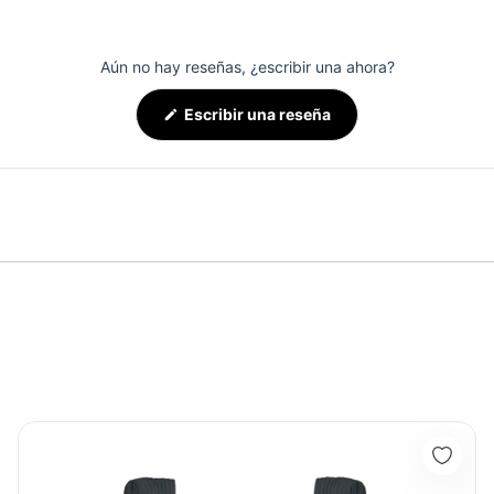
Aún no hay reseñas, ¿escribir una ahora?
(Se
Escribir una reseña
abre
en
una
nueva
ventana)
Top Seamless Motion Humo