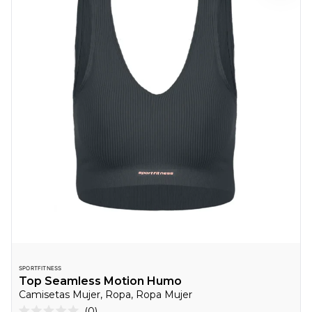
SPORTFITNESS
Top Seamless Motion Humo
Camisetas Mujer, Ropa, Ropa Mujer
Haz
0