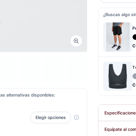
¿Buscas algo sim
P
Zoom image
C
T
C
as alternativas disponibles:
Especificacion
Elegir opciones
Plegable
Equípate al com