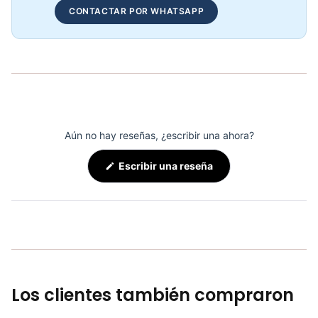
Set de Bandas Elásticas x 5 Sport Fitness-71728
CONTACTAR POR WHATSAPP
COP 24,132.00
Aún no hay reseñas, ¿escribir una ahora?
(Se
Escribir una reseña
abre
en
una
nueva
ventana)
Los clientes también compraron