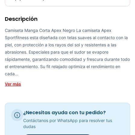
Requiere electricidad
No
Camiseta Manga Sisa Limit Humo Negro
Descripción
Camiseta Manga Corta Apex Negro La camiseta Apex
COP 51,600.00
Sportfitness esta diseñada con telas suaves al contacto con la
piel, con protección a los rayos del sol y resistentes a las
abrasiones. Especiales para que el sudor se evapore
Top Seamless Motion Humo
rápidamente, garantizando comodidad y frescura durante todo
el entrenamiento. Su fit relajado optimiza el rendimiento en
COP 65,600.00
cada...
Ver más
Mancuerna Encauchetada Hexagonal – De 4lb A 80lb
COP 26,059.00
¿Necesitas ayuda con tu pedido?
Contáctanos por WhatsApp para resolver tus
dudas