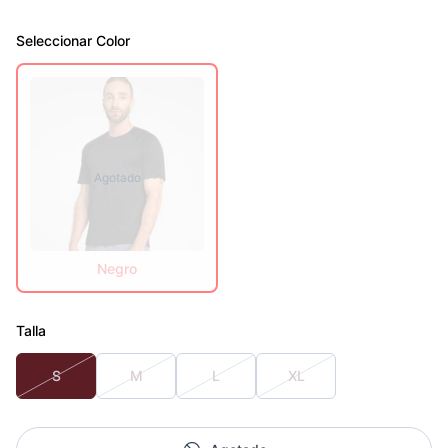
Seleccionar
Color
Agotado
Negro
Talla
S
M
L
XL