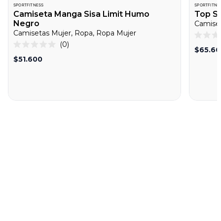
SPORTFITNESS
SPORTFITNE
Camiseta Manga Sisa Limit Humo
Top S
Negro
Camiset
Camisetas Mujer, Ropa, Ropa Mujer
Califica
Haz
0
0
$65.6
Calificado
clic
de
0
$51.600
5
de
para
estrella
5
desplazarte
estrellas
a
las
reseñas