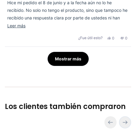
Hice mi pedido el 8 de junio y a la fecha aún no lo he
recibido. No solo no tengo el producto, sino que tampoco he
recibido una respuesta clara por parte de ustedes ni han
gestionado la devolución del dinero. Para completar, hoy me
Leer
Leer más
llega este correo invitándome a opinar sobre un pedido que
más
Sí,
No,
¿Fue útil esto?
0
0
nunca llegó y por el cual nadie se ha comunicado. La falta de
sobre
esta
personas
esta
perso
reseña
votaron
reseñ
votar
seguimiento y atención al cliente es inaceptable.
esta
de
sí
de
no
María
María
Cargando...
reseña
F.
F.
Mostrar más
Q.
Q.
R.
R.
fue
no
útil.
fue
útil.
Los clientes también compraron