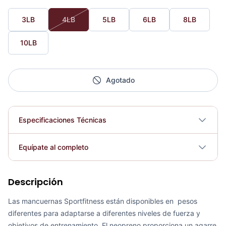
3LB
4LB
5LB
6LB
8LB
10LB
Agotado
Especificaciones Técnicas
Plegable
No
Equípate al completo
Requiere electricidad
No
Descripción
Adaptación Lazo Triceps 45 KFEP-133 - 71127
COP 38,573.00
Las mancuernas Sportfitness están disponibles en pesos
diferentes para adaptarse a diferentes niveles de fuerza y
objetivos de entrenamiento. El neopreno proporciona un agarre