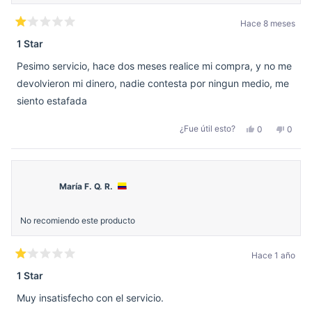
Hace 8 meses
Calificado
1
1 Star
de
5
Pesimo servicio, hace dos meses realice mi compra, y no me
estrellas
devolvieron mi dinero, nadie contesta por ningun medio, me
siento estafada
Sí,
No,
¿Fue útil esto?
0
0
esta
personas
esta
perso
reseña
votaron
reseñ
votar
de
sí
de
no
Alejandra
Alejan
A.
A.
fue
no
María F. Q. R.
útil.
fue
útil.
No recomiendo este producto
Hace 1 año
Calificado
1
1 Star
de
5
Muy insatisfecho con el servicio.
estrellas