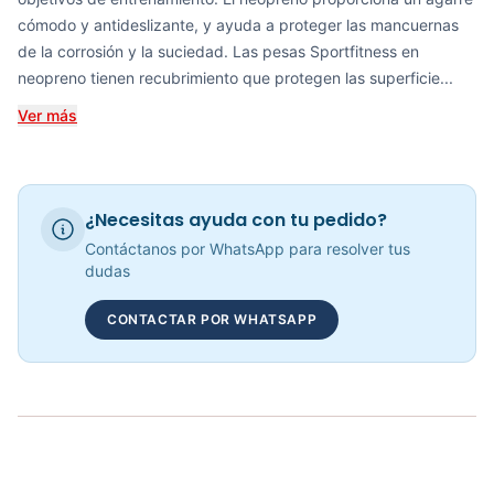
cómodo y antideslizante, y ayuda a proteger las mancuernas
de la corrosión y la suciedad. Las pesas Sportfitness en
Mancuerna Hexagonal En Neopreno Sportfitness Varias Opciones
neopreno tienen recubrimiento que protegen las superficie...
COP 6,669.00
Ver más
Kit Bandas Elásticas Caucho Cerradas 5 en 1 - Sin-Fit 00925
¿Necesitas ayuda con tu pedido?
COP 20,000.00
Contáctanos por WhatsApp para resolver tus
dudas
CONTACTAR POR WHATSAPP
Mancuerna Encauchetada En Vinilo – Sportfitness
COP 6,497.00