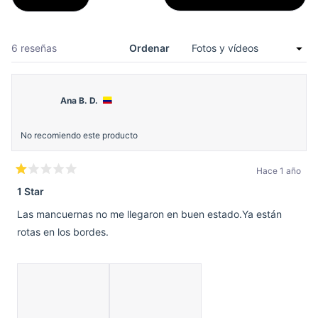
abre
en
una
nueva
venta
Cargando...
6 reseñas
Ordenar
Ana B. D.
No recomiendo este producto
Hace 1 año
Calificado
1
1 Star
de
5
Las mancuernas no me llegaron en buen estado.Ya están
estrellas
rotas en los bordes.