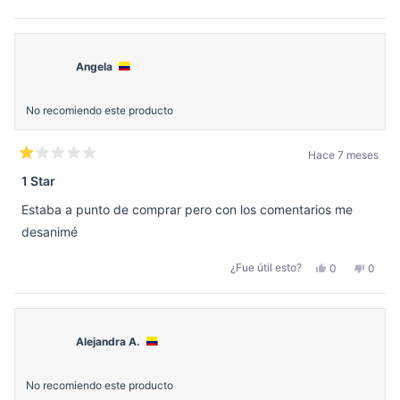
esta
personas
esta
perso
reseña
votaron
reseñ
votar
de
sí
de
no
Maria
Maria
R.
R.
M.
M.
Angela
C.
C.
fue
no
útil.
fue
útil.
No recomiendo este producto
Hace 7 meses
Calificado
1
1 Star
de
5
Estaba a punto de comprar pero con los comentarios me
estrellas
desanimé
Sí,
No,
¿Fue útil esto?
0
0
esta
personas
esta
perso
reseña
votaron
reseñ
votar
de
sí
de
no
Angela
Angel
fue
no
útil.
fue
Alejandra A.
útil.
No recomiendo este producto