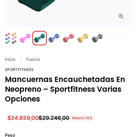
Zoom i
Inicio
Fuerza
SPORTFITNESS
Mancuernas Encauchetadas En
Neopreno – Sportfitness Varias
Opciones
$24.859,00
$29.246,00
Ahorra
15
%
Peso