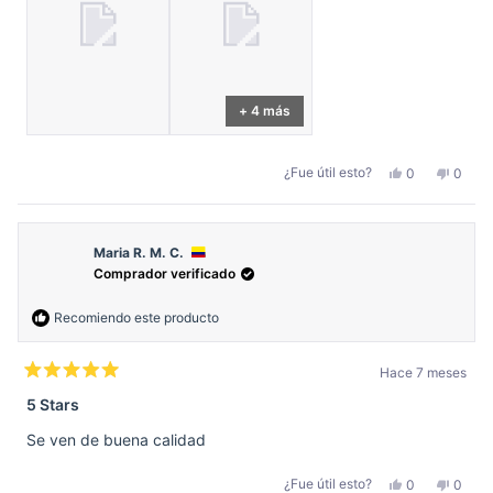
+ 4 más
Sí,
No,
¿Fue útil esto?
0
0
esta
personas
esta
perso
reseña
votaron
reseñ
votar
de
sí
de
no
Ana
Ana
B.
B.
D.
D.
Maria R. M. C.
fue
no
Comprador verificado
útil.
fue
útil.
Recomiendo este producto
Hace 7 meses
Calificado
5
5 Stars
de
5
Se ven de buena calidad
estrellas
Sí,
No,
¿Fue útil esto?
0
0